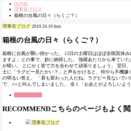
HOME
理事長ブログ
箱根の台風の日々（らくご？）
理事長ブログ
2019.10.19
lion
箱根の台風の日々（らくご？）
箱根に台風が襲い掛かった。 12日の土曜日はほぼ全医院休
ますよ」との事で、妙に納得した。 強羅あたりから来ていた
が暗い。 とにかく皆で力を合わせて頑張りましょう。 翌日
士に「ラグビー見たかい？」と声をかけると、何やら不機嫌そ
の明るい答え。 「君も変わった人だね。ラグビー見ないでバ
で、○○と叫んでしまいました。 全く「おあとがよろしいよ
理事長ブログ
RECOMMEND
こちらのページもよく閲
理事長ブログ