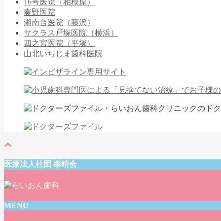
16号医院（相模原）
秦野医院
湘南台医院（藤沢）
サクラス戸塚医院（横浜）
四之宮医院（平塚）
山北いちじま歯科医院
医療法人社団 泰晴会
MENU