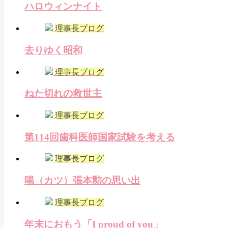
ハロウィンナイト
理事長ブログ
去りゆく昭和
理事長ブログ
ねた切れの救世主
理事長ブログ
第114回歯科医師国家試験を考える
理事長ブログ
喝（カツ）張本勲の思い出
理事長ブログ
年末におもう「I proud of you」