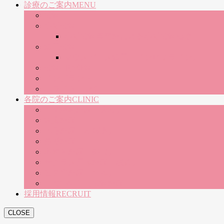
診療のご案内
MENU
歯科
小児歯科
小児歯科専門医による小児歯科治療
矯正歯科
マウスピース矯正（インビザライン）
歯科口腔外科
インプラント
ホワイトニング
各院のご案内
CLINIC
中央林間医院（大和）
綾瀬医院
16号医院（相模原）
秦野医院
湘南台医院（藤沢）
サクラス戸塚医院（横浜）
四之宮医院（平塚）
山北いちじま歯科医院
採用情報
RECRUIT
CLOSE