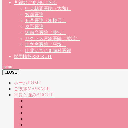
各院のご案内
CLINIC
中央林間医院（大和）
綾瀬医院
16号医院（相模原）
秦野医院
湘南台医院（藤沢）
サクラス戸塚医院（横浜）
四之宮医院（平塚）
山北いちじま歯科医院
採用情報
RECRUIT
menu
CLOSE
ホーム
HOME
ご挨拶
MASSAGE
特長と強み
ABOUT
朝９時〜夜７時！土日祝も診療！
大型駐車場完備
お子様連れでも安心
世界基準の医療機器
神奈川県下に８医院を展開