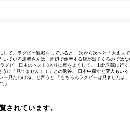
みにして、ラグビー観戦をしていると、 次から次へと「大丈夫
だいている患者さんは、周辺で倒産する店が出てくるのではな
、ラグビー日本のベスト8入りに気をよくして、 山北医院に行く
うに「見てません！！」との返答。 日本中探すと変人もいる
レー見たわけね」と言うと 「もちろんラグビーは見ましたよ」
うで」
覧されています。