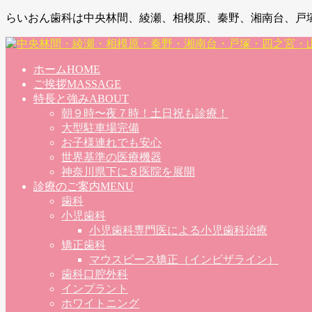
らいおん歯科は中央林間、綾瀬、相模原、秦野、湘南台、戸
ホーム
HOME
ご挨拶
MASSAGE
特長と強み
ABOUT
朝９時〜夜７時！土日祝も診療！
大型駐車場完備
お子様連れでも安心
世界基準の医療機器
神奈川県下に８医院を展開
診療のご案内
MENU
歯科
小児歯科
小児歯科専門医による小児歯科治療
矯正歯科
マウスピース矯正（インビザライン）
歯科口腔外科
インプラント
ホワイトニング