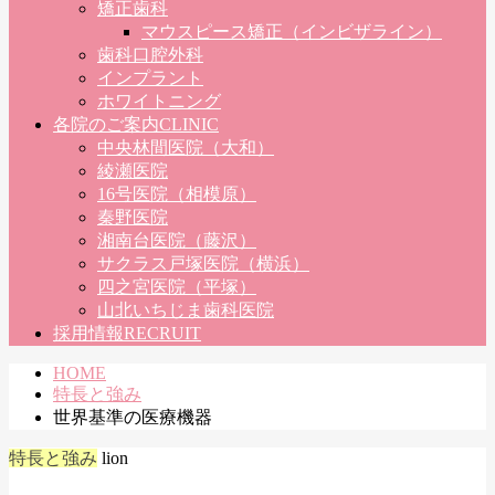
矯正歯科
マウスピース矯正（インビザライン）
歯科口腔外科
インプラント
ホワイトニング
各院のご案内
CLINIC
中央林間医院（大和）
綾瀬医院
16号医院（相模原）
秦野医院
湘南台医院（藤沢）
サクラス戸塚医院（横浜）
四之宮医院（平塚）
山北いちじま歯科医院
採用情報
RECRUIT
HOME
特長と強み
世界基準の医療機器
特長と強み
lion