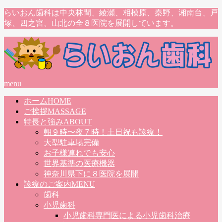
らいおん歯科は中央林間、綾瀬、相模原、秦野、湘南台、戸
塚、四之宮、山北の全８医院を展開しています。
menu
ホーム
HOME
ご挨拶
MASSAGE
特長と強み
ABOUT
朝９時〜夜７時！土日祝も診療！
大型駐車場完備
お子様連れでも安心
世界基準の医療機器
神奈川県下に８医院を展開
診療のご案内
MENU
歯科
小児歯科
小児歯科専門医による小児歯科治療