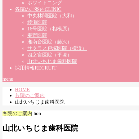
ホワイトニング
各院のご案内
CLINIC
中央林間医院（大和）
綾瀬医院
16号医院（相模原）
秦野医院
湘南台医院（藤沢）
サクラス戸塚医院（横浜）
四之宮医院（平塚）
山北いちじま歯科医院
採用情報
RECRUIT
menu
HOME
各院のご案内
山北いちじま歯科医院
各院のご案内
lion
山北いちじま歯科医院