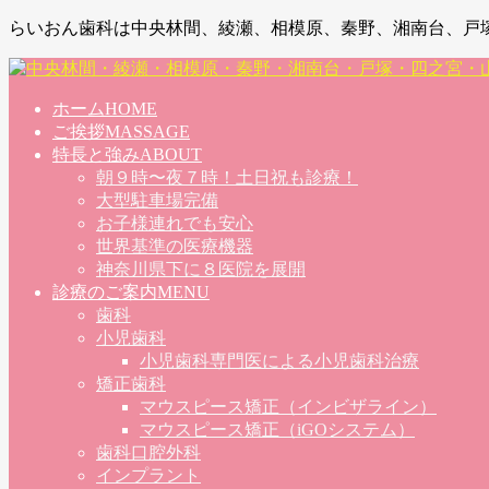
らいおん歯科は中央林間、綾瀬、相模原、秦野、湘南台、戸
ホーム
HOME
ご挨拶
MASSAGE
特長と強み
ABOUT
朝９時〜夜７時！土日祝も診療！
大型駐車場完備
お子様連れでも安心
世界基準の医療機器
神奈川県下に８医院を展開
診療のご案内
MENU
歯科
小児歯科
小児歯科専門医による小児歯科治療
矯正歯科
マウスピース矯正（インビザライン）
マウスピース矯正（iGOシステム）
歯科口腔外科
インプラント