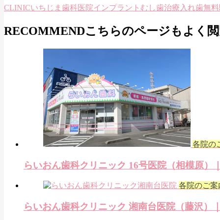
CLINIC
いちじま歯科医院
インプラント
むし歯治療
入れ歯
無料
RECOMMEND
こちらのページもよく閲
各院の
らいおん歯科クリニック 16号医院（相模原）
各院のご案
らいおん歯科クリニック 湘南台医院（藤沢）