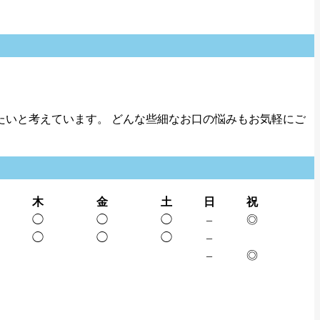
いと考えています。 どんな些細なお口の悩みもお気軽にご
木
金
土
日
祝
◯
◯
◯
–
◎
◯
◯
◯
–
–
◎