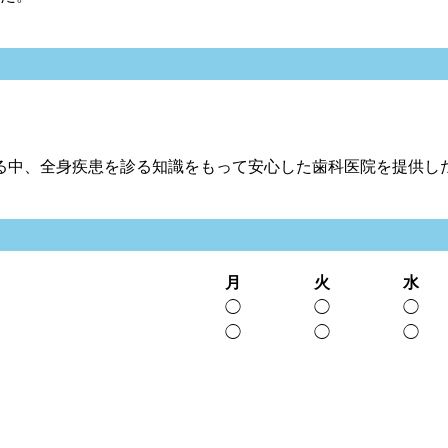
る中、全身疾患を診る知識をもって安心した歯科医院を提供した
月
火
水
◯
◯
◯
◯
◯
◯