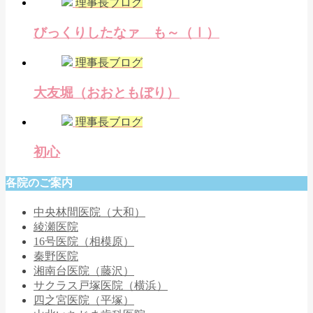
理事長ブログ
びっくりしたなァ も～（Ⅰ）
理事長ブログ
大友堀（おおともぼり）
理事長ブログ
初心
各院のご案内
中央林間医院（大和）
綾瀬医院
16号医院（相模原）
秦野医院
湘南台医院（藤沢）
サクラス戸塚医院（横浜）
四之宮医院（平塚）