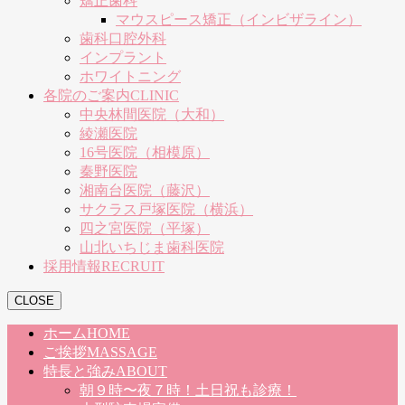
矯正歯科
マウスピース矯正（インビザライン）
歯科口腔外科
インプラント
ホワイトニング
各院のご案内
CLINIC
中央林間医院（大和）
綾瀬医院
16号医院（相模原）
秦野医院
湘南台医院（藤沢）
サクラス戸塚医院（横浜）
四之宮医院（平塚）
山北いちじま歯科医院
採用情報
RECRUIT
CLOSE
ホーム
HOME
ご挨拶
MASSAGE
特長と強み
ABOUT
朝９時〜夜７時！土日祝も診療！