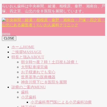
らいおん歯科は中央林間、綾瀬、相模原、秦野、湘南台、戸
塚、四之宮、山北の全８医院を展開しています。
menu
CLOSE
ホーム
HOME
ご挨拶
MASSAGE
特長と強み
ABOUT
朝９時〜夜７時！土日祝も診療！
大型駐車場完備
お子様連れでも安心
世界基準の医療機器
神奈川県下に８医院を展開
診療のご案内
MENU
歯科
小児歯科
小児歯科専門医による小児歯科治療