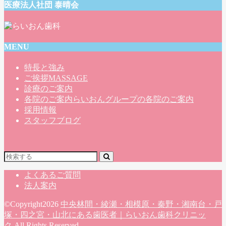
医療法人社団 泰晴会
MENU
特長と強み
ご挨拶
MASSAGE
診療のご案内
各院のご案内
らいおんグループの各院のご案内
採用情報
スタッフブログ
よくあるご質問
法人案内
©Copyright2026
中央林間・綾瀬・相模原・秦野・湘南台・戸
塚・四之宮・山北にある歯医者｜らいおん歯科クリニッ
ク
.All Rights Reserved.