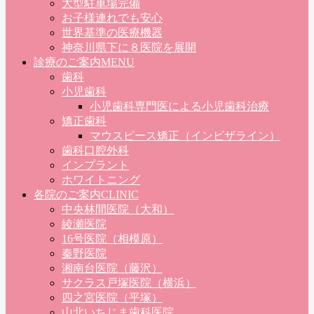
大型駐車場完備
お子様連れでも安心
世界基準の医療機器
神奈川県下に８医院を展開
診療のご案内
MENU
歯科
小児歯科
小児歯科専門医による小児歯科治療
矯正歯科
マウスピース矯正（インビザライン）
歯科口腔外科
インプラント
ホワイトニング
各院のご案内
CLINIC
中央林間医院（大和）
綾瀬医院
16号医院（相模原）
秦野医院
湘南台医院（藤沢）
サクラス戸塚医院（横浜）
四之宮医院（平塚）
山北いちじま歯科医院