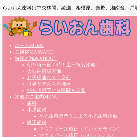
らいおん歯科は中央林間、綾瀬、相模原、秦野、湘南台、戸
ホーム
HOME
ご挨拶
MASSAGE
特長と強み
ABOUT
朝９時〜夜７時！土日祝も診療！
大型駐車場完備
お子様連れでも安心
世界基準の医療機器
神奈川県下に８医院を展開
診療のご案内
MENU
歯科
小児歯科
小児歯科専門医による小児歯科治療
矯正歯科
マウスピース矯正（インビザライン）
マウスピース矯正（iGOシステム）