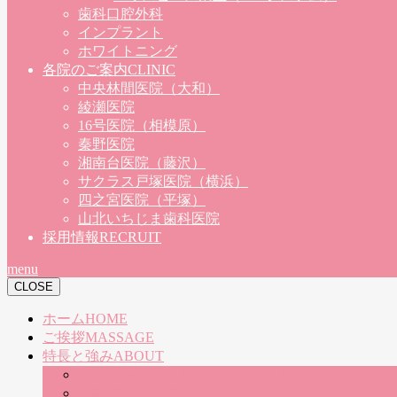
歯科口腔外科
インプラント
ホワイトニング
各院のご案内
CLINIC
中央林間医院（大和）
綾瀬医院
16号医院（相模原）
秦野医院
湘南台医院（藤沢）
サクラス戸塚医院（横浜）
四之宮医院（平塚）
山北いちじま歯科医院
採用情報
RECRUIT
menu
CLOSE
ホーム
HOME
ご挨拶
MASSAGE
特長と強み
ABOUT
朝９時〜夜７時！土日祝も診療！
大型駐車場完備