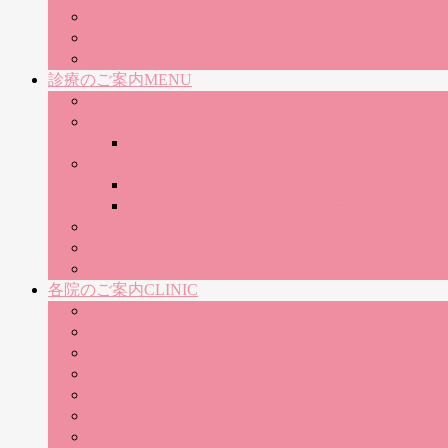
お子様連れでも安心
世界基準の医療機器
神奈川県下に８医院を展開
診療のご案内
MENU
歯科
小児歯科
小児歯科専門医による小児歯科治療
矯正歯科
マウスピース矯正（インビザライン）
マウスピース矯正（iGOシステム）
歯科口腔外科
インプラント
ホワイトニング
各院のご案内
CLINIC
中央林間医院（大和）
綾瀬医院
16号医院（相模原）
秦野医院
湘南台医院（藤沢）
サクラス戸塚医院（横浜）
四之宮医院（平塚）