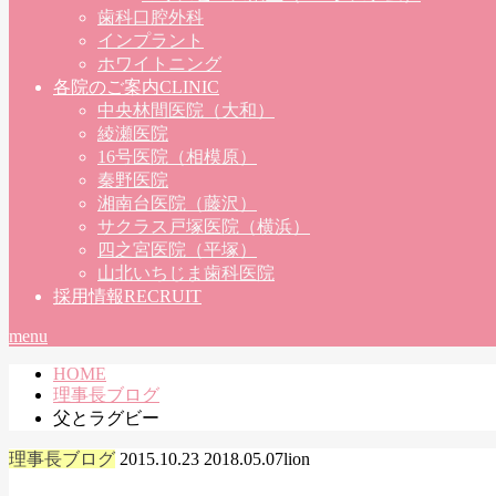
歯科口腔外科
インプラント
ホワイトニング
各院のご案内
CLINIC
中央林間医院（大和）
綾瀬医院
16号医院（相模原）
秦野医院
湘南台医院（藤沢）
サクラス戸塚医院（横浜）
四之宮医院（平塚）
山北いちじま歯科医院
採用情報
RECRUIT
menu
HOME
理事長ブログ
父とラグビー
理事長ブログ
2015.10.23
2018.05.07
lion