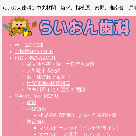
らいおん歯科は中央林間、綾瀬、相模原、秦野、湘南台、戸
ホーム
HOME
ご挨拶
MASSAGE
特長と強み
ABOUT
朝９時〜夜７時！土日祝も診療！
大型駐車場完備
お子様連れでも安心
世界基準の医療機器
神奈川県下に８医院を展開
診療のご案内
MENU
歯科
小児歯科
小児歯科専門医による小児歯科治療
矯正歯科
マウスピース矯正（インビザライン）
マウスピース矯正（iGOシステム）