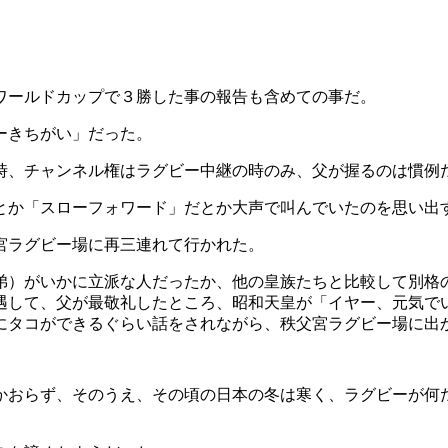
ワールドカップで３勝した事の報告も含めての事だ。
ーきちがい」だった。
い時、チャンネル権はラグビー中継の時のみ、父が握るのは慣例
とか「スローフォワード」だとか大声で叫んでいたのを思い出
宮ラグビー場に再三連れて行かれた。
弟）がいかに立派な人だったか、他の皇族たちと比較して別格
遇して、父が最敬礼したところ、昭和天皇が「イヤー、元気で
にタコができるぐらい話をされながら、秩父宮ラグビー場に出
かおらず、そのうえ、その頃の日本の冬は寒く、ラグビーが何