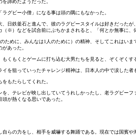
のを諦めたようだった。
「ラグビー小僧」になる事は頭の隅にもなかった。
、日鉄釜石と進んで、彼のラグビースタイルは好きだったが、当
カ（※）などを試合前にぶちかまされると、「何とか無事に、
ne」（1人はみんなのために、みんなは1人のために）の精神、そして
のがあった。
、もくもくとゲームに打ち込む大男たちを見ると、ぞくぞくす
ライを狙っていったチャレンジ精神は、日本人の中で涙した者
ちをもたらしてくれた。
を、テレビが映し出していてうれしかったし、老ラグビーファ
目頭が熱くなる思いであった。
し自らの力をし、相手を威嚇する舞踊である。現在では国賓や