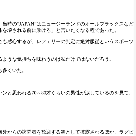
時の“JAPAN”はニュージーランドのオールブラックスなど
体を壊される前に敗けろ」と言いたくなる程であった。
これはいまでも感心するが、レフェリーの判定に絶対服従というスポーツ
るような気持ちを味わうのは私だけではないだろう。
も多くいた。
ンと思われる70～80才ぐらいの男性が涙しているのを見て、
海外からの訪問者を歓迎する舞として披露されるほか、ラグビ