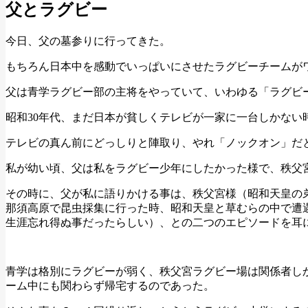
父とラグビー
今日、父の墓参りに行ってきた。
もちろん日本中を感動でいっぱいにさせたラグビーチームが
父は青学ラグビー部の主将をやっていて、いわゆる「ラグビ
昭和30年代、まだ日本が貧しくテレビが一家に一台しかな
テレビの真ん前にどっしりと陣取り、やれ「ノックオン」だ
私が幼い頃、父は私をラグビー少年にしたかった様で、秩父
その時に、父が私に語りかける事は、秩父宮様（昭和天皇の
那須高原で昆虫採集に行った時、昭和天皇と草むらの中で遭
生涯忘れ得ぬ事だったらしい）、との二つのエピソードを耳
青学は格別にラグビーが弱く、秩父宮ラグビー場は関係者し
ーム中にも関わらず帰宅するのであった。