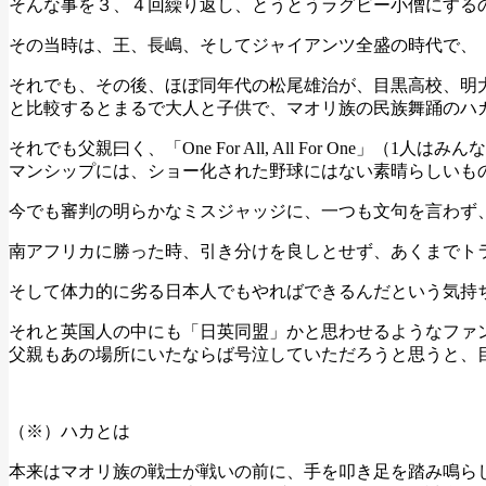
そんな事を３、４回繰り返し、とうとうラグビー小僧にする
その当時は、王、長嶋、そしてジャイアンツ全盛の時代で、
それでも、その後、ほぼ同年代の松尾雄治が、目黒高校、明大
と比較するとまるで大人と子供で、マオリ族の民族舞踊のハ
それでも父親曰く、「One For All, All For O
マンシップには、ショー化された野球にはない素晴らしいも
今でも審判の明らかなミスジャッジに、一つも文句を言わず
南アフリカに勝った時、引き分けを良しとせず、あくまでト
そして体力的に劣る日本人でもやればできるんだという気持
それと英国人の中にも「日英同盟」かと思わせるようなファン
父親もあの場所にいたならば号泣していただろうと思うと、
（※）ハカとは
本来はマオリ族の戦士が戦いの前に、手を叩き足を踏み鳴ら