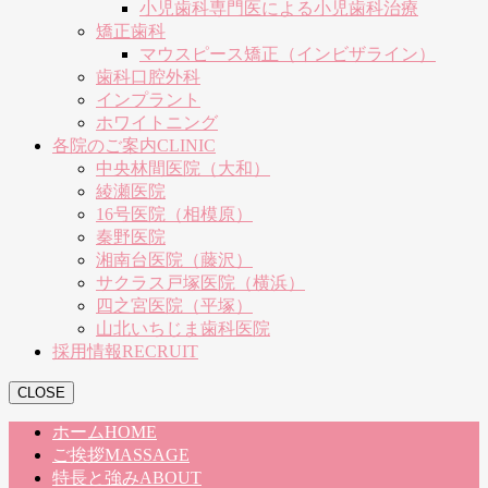
小児歯科専門医による小児歯科治療
矯正歯科
マウスピース矯正（インビザライン）
歯科口腔外科
インプラント
ホワイトニング
各院のご案内
CLINIC
中央林間医院（大和）
綾瀬医院
16号医院（相模原）
秦野医院
湘南台医院（藤沢）
サクラス戸塚医院（横浜）
四之宮医院（平塚）
山北いちじま歯科医院
採用情報
RECRUIT
CLOSE
ホーム
HOME
ご挨拶
MASSAGE
特長と強み
ABOUT