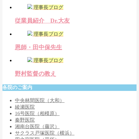
理事長ブログ
従業員紹介 Dr.大友
理事長ブログ
恩師・田中保先生
理事長ブログ
野村監督の教え
各院のご案内
中央林間医院（大和）
綾瀬医院
16号医院（相模原）
秦野医院
湘南台医院（藤沢）
サクラス戸塚医院（横浜）