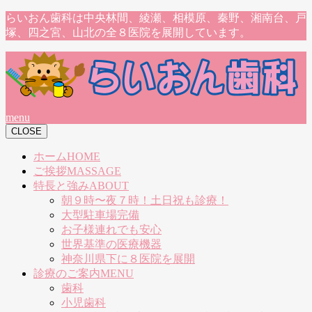
らいおん歯科は中央林間、綾瀬、相模原、秦野、湘南台、戸
塚、四之宮、山北の全８医院を展開しています。
menu
CLOSE
ホーム
HOME
ご挨拶
MASSAGE
特長と強み
ABOUT
朝９時〜夜７時！土日祝も診療！
大型駐車場完備
お子様連れでも安心
世界基準の医療機器
神奈川県下に８医院を展開
診療のご案内
MENU
歯科
小児歯科