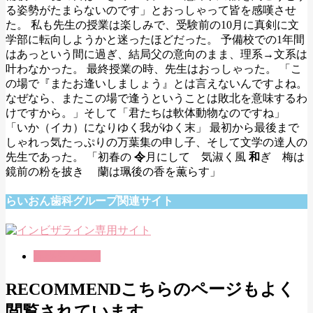
る姿勢がたまらないのです」とおっしゃって皆を感嘆させ
た。 私も先生の授業は楽しみで、受験前の10月に真剣に文
学部に転向しようかと迷ったほどだった。 予備校での1年間
はあっという間に過ぎ、結局父の意向のまま、理系→文系は
叶わなかった。 最終授業の時、先生はおっしゃった。 「こ
の場で『またお逢いしましょう』とは言えないんですよね。
なぜなら、またこの場で逢うということは敗北を意味するわ
けですから。」そして「君たちは軟体動物なのですね」
「いか（イカ）になりゆく我がゆく末」 最初から最後まで
しゃれっ気たっぷりの万葉集の申し子、そして文学の達人の
先生であった。 「初春の
令
月にして 気淑く風
和
ぎ 梅は
鏡前の粉を披き 蘭は珮後の香を薫らす」
らいおん歯科グループ関連サイト
理事長ブログ
RECOMMEND
こちらのページもよく
閲覧されています。