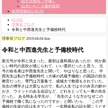
四之宮医院（平塚）
山北いちじま歯科医院
採用情報
RECRUIT
HOME
理事長ブログ
令和と中西進先生と予備校時代
理事長ブログ
2019.04.04
lion
令和と中西進先生と予備校時代
新元号が令和と決まった。最初は違和感があったが、何か新
しい時代の息吹が感じられて、いい選択だったと思う。 元
号の命名者は中西進先生と聞いて、やはりなと思った。 中
西先生は私の予備校時代（大塚の武蔵予備校）の国語の担当
教官だった。専門は万葉集で、成城大で教授をされていた。
先生の博学さは大変なもので、私の人生ではその弁舌の鮮や
かさ、ウイットのある会話など、どれをとっても一番の先生
だった。 ある時ある学生が、「先生のような方がなぜこの
予備校で働く気になったのですか」と聞いたら、 「この予
備校の生徒の目は生きていて、一生懸命私の話を聞こうとす