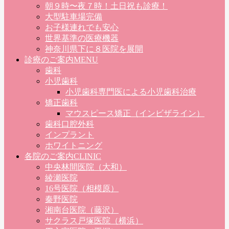
朝９時〜夜７時！土日祝も診療！
大型駐車場完備
お子様連れでも安心
世界基準の医療機器
神奈川県下に８医院を展開
診療のご案内
MENU
歯科
小児歯科
小児歯科専門医による小児歯科治療
矯正歯科
マウスピース矯正（インビザライン）
歯科口腔外科
インプラント
ホワイトニング
各院のご案内
CLINIC
中央林間医院（大和）
綾瀬医院
16号医院（相模原）
秦野医院
湘南台医院（藤沢）
サクラス戸塚医院（横浜）