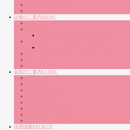
世界基準の医療機器
神奈川県下に８医院を展開
診療のご案内
MENU
歯科
小児歯科
小児歯科専門医による小児歯科治療
矯正歯科
マウスピース矯正（インビザライン）
歯科口腔外科
インプラント
ホワイトニング
各院のご案内
CLINIC
中央林間医院（大和）
綾瀬医院
16号医院（相模原）
秦野医院
湘南台医院（藤沢）
サクラス戸塚医院（横浜）
四之宮医院（平塚）
山北いちじま歯科医院
採用情報
RECRUIT