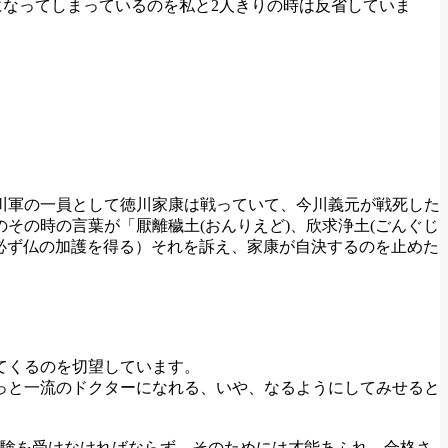
なってしまっているのを私と2人きりの時は反省していま
川軍の一員として徳川家康は戦っていて、今川義元が戦死した
その時の言葉が「厭離穢土(おんりえど)、欣求浄土(ごんぐじ
ば必ず仏の加護を得る）それを訴え、家康が自決するのを止めた
。
てくるのを切望しています。
っと一流のドクターになれる、いや、なるようにしてみせると
な試験を受けなければならず、そのためには才能あふれ、合格さ