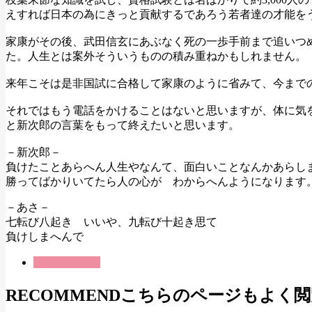
えすれば日本の為にきっと貢献するであろう若者達の才能を
家康がその後、武田信玄にあぶなく死の一歩手前まで追いつ
た。人生とは案外そういうものの積み重ねかもしれません。
来年こそは是非国試に合格して家康のように省みて、今まで
それではもう電話をかけることはないと思いますが、体に気
と新次郎の言葉をもって終えたいと思います。
－新次郎－
負けたことあらへん人生やなんて、面白いことなんかあらし
勝ってばかりいてたら人の心が わからへんようになります
－あさ－
七転び八起き いいや、九転び十起き思て
負けしまへんで
理事長ブログ
RECOMMEND
こちらのページもよく閲