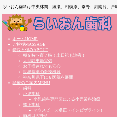
らいおん歯科は中央林間、綾瀬、相模原、秦野、湘南台、戸
ホーム
HOME
ご挨拶
MASSAGE
特長と強み
ABOUT
朝９時〜夜７時！土日祝も診療！
大型駐車場完備
お子様連れでも安心
世界基準の医療機器
神奈川県下に８医院を展開
診療のご案内
MENU
歯科
小児歯科
小児歯科専門医による小児歯科治療
矯正歯科
マウスピース矯正（インビザライン）
歯科口腔外科