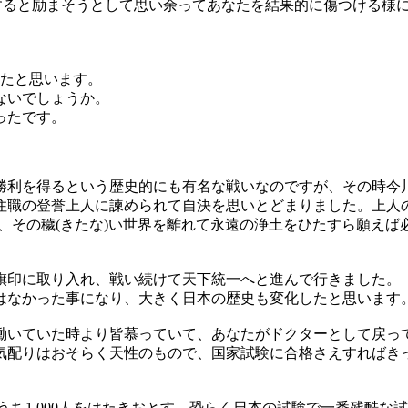
すると励まそうとして思い余ってあなたを結果的に傷つける様に
ったと思います。
ないでしょうか。
ったです。
勝利を得るという歴史的にも有名な戦いなのですが、その時今
職の登誉上人に諫められて自決を思いとどまりました。上人の
、その穢(きたな)い世界を離れて永遠の浄土をひたすら願え
旗印に取り入れ、戦い続けて天下統一へと進んで行きました。
はなかった事になり、大きく日本の歴史も変化したと思います
働いていた時より皆慕っていて、あなたがドクターとして戻っ
気配りはおそらく天性のもので、国家試験に合格さえすればき
のうち1,000人をはたきおとす、恐らく日本の試験で一番残酷