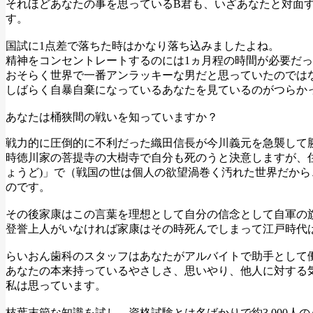
それほどあなたの事を思っているB君も、いざあなたと対面
す。
国試に1点差で落ちた時はかなり落ち込みましたよね。
精神をコンセントレートするのには1ヵ月程の時間が必要だ
おそらく世界で一番アンラッキーな男だと思っていたのでは
しばらく自暴自棄になっているあなたを見ているのがつらか
あなたは桶狭間の戦いを知っていますか？
戦力的に圧倒的に不利だった織田信長が今川義元を急襲して
時徳川家の菩提寺の大樹寺で自分も死のうと決意しますが、住
ょうど)」で（戦国の世は個人の欲望渦巻く汚れた世界だから
のです。
その後家康はこの言葉を理想として自分の信念として自軍の
登誉上人がいなければ家康はその時死んでしまって江戸時代
らいおん歯科のスタッフはあなたがアルバイトで助手として
あなたの本来持っているやさしさ、思いやり、他人に対する
私は思っています。
枝葉末節な知識を試し、資格試験とは名ばかりで約3,000人