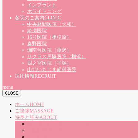
インプラント
ホワイトニング
各院のご案内
CLINIC
中央林間医院（大和）
綾瀬医院
16号医院（相模原）
秦野医院
湘南台医院（藤沢）
サクラス戸塚医院（横浜）
四之宮医院（平塚）
山北いちじま歯科医院
採用情報
RECRUIT
menu
CLOSE
ホーム
HOME
ご挨拶
MASSAGE
特長と強み
ABOUT
朝９時〜夜７時！土日祝も診療！
大型駐車場完備
お子様連れでも安心