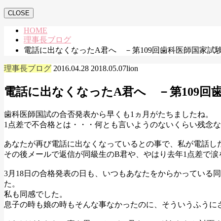
CLOSE
HOME
理事長ブログ
電話に出なくなったA君へ －第109回歯科医師国家試
理事長ブログ
2016.04.28
2018.05.07
lion
電話に出なくなったA君へ －第109回
歯科医師国試の合否発表から早くも1ヵ月がたちましたね。
1点差で不合格とは・・・何とも言いようのないくらい残念
あなたが再び電話に出なくなっているとの事で、私が電話し
その後メールで返信が同級生のB君や、やはり去年1点差で
3月18日の合格発表の日も、いつもあなたをからかっている
た。
私も同感でした。
息子の時も娘の時もそんな事なかったのに、そういうふうに