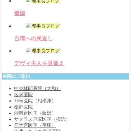
理事長ブログ
追憶
理事長ブログ
台湾への恩返し
理事長ブログ
デヴィ夫人を見習え
各院のご案内
中央林間医院（大和）
綾瀬医院
16号医院（相模原）
秦野医院
湘南台医院（藤沢）
サクラス戸塚医院（横浜）
四之宮医院（平塚）