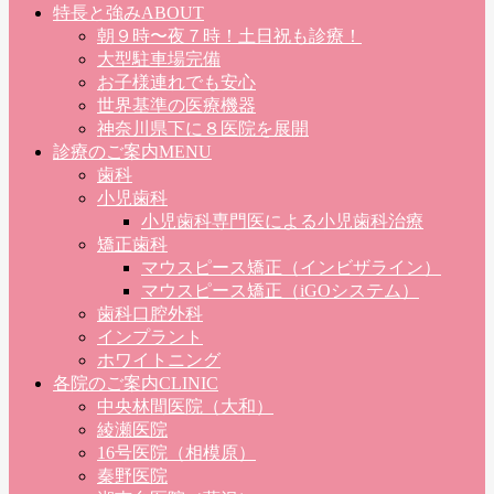
特長と強み
ABOUT
朝９時〜夜７時！土日祝も診療！
大型駐車場完備
お子様連れでも安心
世界基準の医療機器
神奈川県下に８医院を展開
診療のご案内
MENU
歯科
小児歯科
小児歯科専門医による小児歯科治療
矯正歯科
マウスピース矯正（インビザライン）
マウスピース矯正（iGOシステム）
歯科口腔外科
インプラント
ホワイトニング
各院のご案内
CLINIC
中央林間医院（大和）
綾瀬医院
16号医院（相模原）
秦野医院