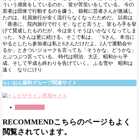
ういう感覚をしているのか。 皆が苦笑いをしている。 今の
若者は団体で行動するのを嫌う。 箱根に芸者さんが激減し
たのは、社員旅行が全く流行らなくなったためだ。 以前は
「香港に、院内旅行で行くぞ」などと言うと、皆もろ手を挙
げて賛成したものだが、今は全くそうはいかなくなってしま
った。 Sさんは更に続ける。そこで私は、 「Sさん、本当に
やるとしたら参加者は私とSさんだけだよ。2人で運動会や
るか」ときついジョークを言っても「そうかな、どうかな」
とぶつぶつ言っている。 時代は明治、大正、昭和から平
成、そして平成も終わりを告げていく。 ふる雪や 昭和は
遠く なりにけり
らいおん歯科グループ関連サイト
理事長ブログ
RECOMMEND
こちらのページもよく
閲覧されています。