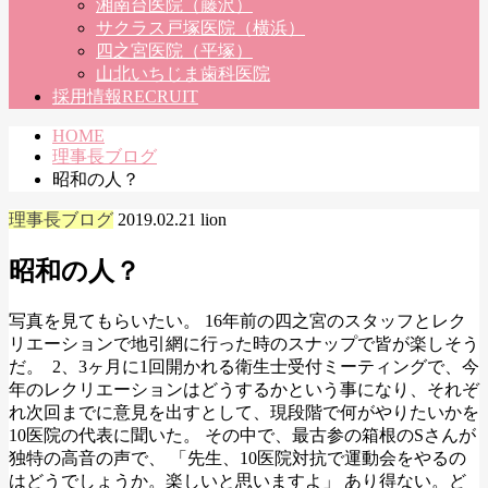
湘南台医院（藤沢）
サクラス戸塚医院（横浜）
四之宮医院（平塚）
山北いちじま歯科医院
採用情報
RECRUIT
HOME
理事長ブログ
昭和の人？
理事長ブログ
2019.02.21
lion
昭和の人？
写真を見てもらいたい。 16年前の四之宮のスタッフとレク
リエーションで地引網に行った時のスナップで皆が楽しそう
だ。
2、3ヶ月に1回開かれる衛生士受付ミーティングで、今
年のレクリエーションはどうするかという事になり、それぞ
れ次回までに意見を出すとして、現段階で何がやりたいかを
10医院の代表に聞いた。 その中で、最古参の箱根のSさんが
独特の高音の声で、 「先生、10医院対抗で運動会をやるの
はどうでしょうか。楽しいと思いますよ」 あり得ない。ど