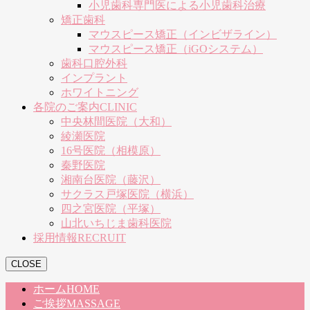
小児歯科専門医による小児歯科治療
矯正歯科
マウスピース矯正（インビザライン）
マウスピース矯正（iGOシステム）
歯科口腔外科
インプラント
ホワイトニング
各院のご案内
CLINIC
中央林間医院（大和）
綾瀬医院
16号医院（相模原）
秦野医院
湘南台医院（藤沢）
サクラス戸塚医院（横浜）
四之宮医院（平塚）
山北いちじま歯科医院
採用情報
RECRUIT
CLOSE
ホーム
HOME
ご挨拶
MASSAGE