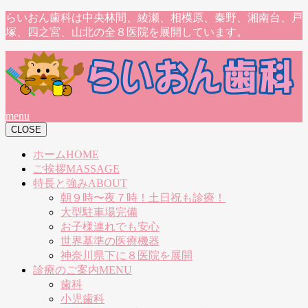
らいおん歯科は中央林間、綾瀬、相模原、秦野、湘南台、戸
塚、四之宮、山北の全８医院を展開しています。
menu
CLOSE
ホーム
HOME
ご挨拶
MASSAGE
特長と強み
ABOUT
朝９時〜夜７時！土日祝も診療！
大型駐車場完備
お子様連れでも安心
世界基準の医療機器
神奈川県下に８医院を展開
診療のご案内
MENU
歯科
小児歯科