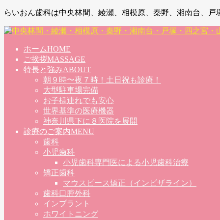
らいおん歯科は中央林間、綾瀬、相模原、秦野、湘南台、戸
ホーム
HOME
ご挨拶
MASSAGE
特長と強み
ABOUT
朝９時〜夜７時！土日祝も診療！
大型駐車場完備
お子様連れでも安心
世界基準の医療機器
神奈川県下に８医院を展開
診療のご案内
MENU
歯科
小児歯科
小児歯科専門医による小児歯科治療
矯正歯科
マウスピース矯正（インビザライン）
歯科口腔外科
インプラント
ホワイトニング