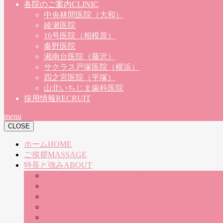
各院のご案内
CLINIC
中央林間医院（大和）
綾瀬医院
16号医院（相模原）
秦野医院
湘南台医院（藤沢）
サクラス戸塚医院（横浜）
四之宮医院（平塚）
山北いちじま歯科医院
採用情報
RECRUIT
menu
CLOSE
ホーム
HOME
ご挨拶
MASSAGE
特長と強み
ABOUT
朝９時〜夜７時！土日祝も診療！
大型駐車場完備
お子様連れでも安心
世界基準の医療機器
神奈川県下に８医院を展開