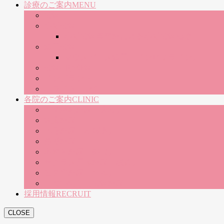
診療のご案内
MENU
歯科
小児歯科
小児歯科専門医による小児歯科治療
矯正歯科
マウスピース矯正（インビザライン）
歯科口腔外科
インプラント
ホワイトニング
各院のご案内
CLINIC
中央林間医院（大和）
綾瀬医院
16号医院（相模原）
秦野医院
湘南台医院（藤沢）
サクラス戸塚医院（横浜）
四之宮医院（平塚）
山北いちじま歯科医院
採用情報
RECRUIT
CLOSE