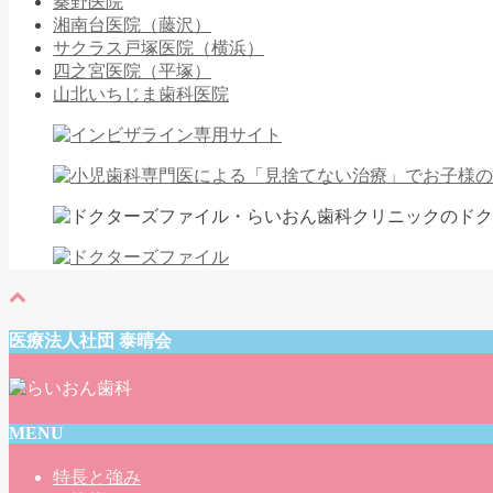
秦野医院
湘南台医院（藤沢）
サクラス戸塚医院（横浜）
四之宮医院（平塚）
山北いちじま歯科医院
医療法人社団 泰晴会
MENU
特長と強み