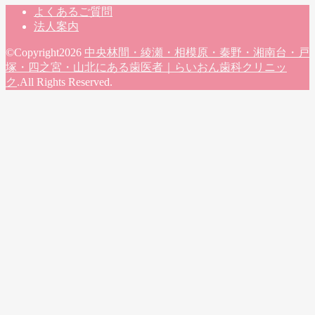
よくあるご質問
法人案内
©Copyright2026
中央林間・綾瀬・相模原・秦野・湘南台・戸
塚・四之宮・山北にある歯医者｜らいおん歯科クリニッ
ク
.All Rights Reserved.