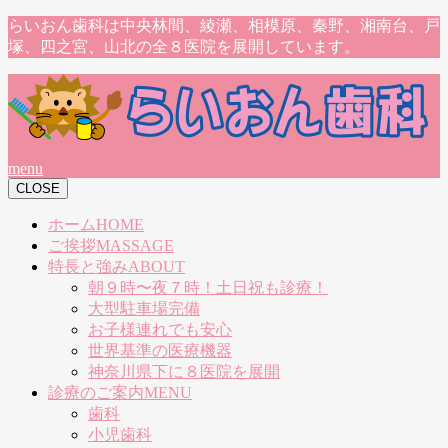
らいおん歯科は中央林間、綾瀬、相模原、秦野、湘南台、戸
塚、四之宮、山北の全８医院を展開しています。
menu
CLOSE
ホーム
HOME
ご挨拶
MASSAGE
特長と強み
ABOUT
朝９時〜夜７時！土日祝も診療！
大型駐車場完備
お子様連れでも安心
世界基準の医療機器
神奈川県下に８医院を展開
診療のご案内
MENU
歯科
小児歯科