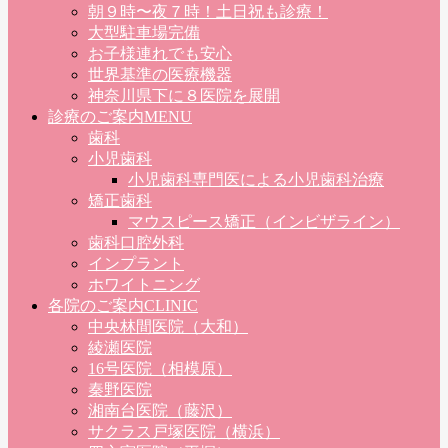
朝９時〜夜７時！土日祝も診療！
大型駐車場完備
お子様連れでも安心
世界基準の医療機器
神奈川県下に８医院を展開
診療のご案内
MENU
歯科
小児歯科
小児歯科専門医による小児歯科治療
矯正歯科
マウスピース矯正（インビザライン）
歯科口腔外科
インプラント
ホワイトニング
各院のご案内
CLINIC
中央林間医院（大和）
綾瀬医院
16号医院（相模原）
秦野医院
湘南台医院（藤沢）
サクラス戸塚医院（横浜）