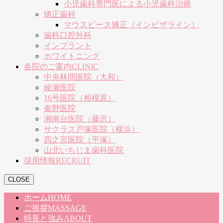
小児歯科専門医による小児歯科治療
矯正歯科
マウスピース矯正（インビザライン）
歯科口腔外科
インプラント
ホワイトニング
各院のご案内
CLINIC
中央林間医院（大和）
綾瀬医院
16号医院（相模原）
秦野医院
湘南台医院（藤沢）
サクラス戸塚医院（横浜）
四之宮医院（平塚）
山北いちじま歯科医院
採用情報
RECRUIT
CLOSE
ホーム
HOME
ご挨拶
MASSAGE
特長と強み
ABOUT