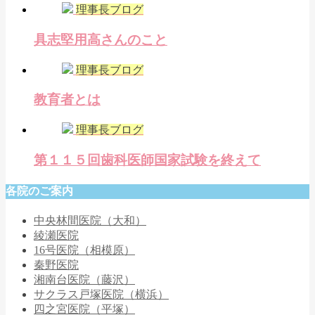
理事長ブログ
具志堅用高さんのこと
理事長ブログ
教育者とは
理事長ブログ
第１１５回歯科医師国家試験を終えて
各院のご案内
中央林間医院（大和）
綾瀬医院
16号医院（相模原）
秦野医院
湘南台医院（藤沢）
サクラス戸塚医院（横浜）
四之宮医院（平塚）