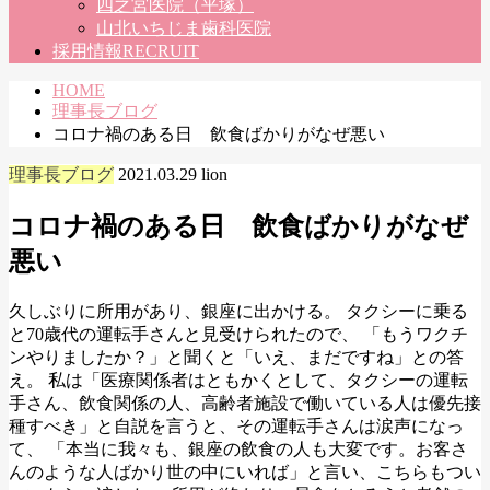
四之宮医院（平塚）
山北いちじま歯科医院
採用情報
RECRUIT
HOME
理事長ブログ
コロナ禍のある日 飲食ばかりがなぜ悪い
理事長ブログ
2021.03.29
lion
コロナ禍のある日 飲食ばかりがなぜ
悪い
久しぶりに所用があり、銀座に出かける。 タクシーに乗る
と70歳代の運転手さんと見受けられたので、 「もうワクチ
ンやりましたか？」と聞くと「いえ、まだですね」との答
え。 私は「医療関係者はともかくとして、タクシーの運転
手さん、飲食関係の人、高齢者施設で働いている人は優先接
種すべき」と自説を言うと、その運転手さんは涙声になっ
て、 「本当に我々も、銀座の飲食の人も大変です。お客さ
んのような人ばかり世の中にいれば」と言い、こちらもつい