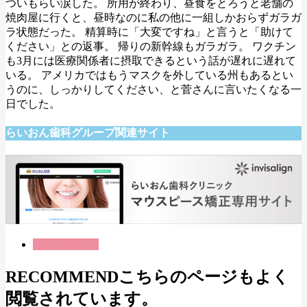
ついもらい涙した。 所用が終わり、昼食をとろうと老舗の
焼肉屋に行くと、昼時なのに私の他に一組しかおらずガラガ
ラ状態だった。 精算時に「大変ですね」と言うと「助けて
ください」との返事。 帰りの新幹線もガラガラ。 ワクチン
も3月には医療関係者に摂取できるという話が遅れに遅れて
いる。 アメリカではもうマスクを外している州もあるとい
うのに、しっかりしてください、と菅さんに言いたくなる一
日でした。
らいおん歯科グループ関連サイト
理事長ブログ
RECOMMEND
こちらのページもよく
閲覧されています。