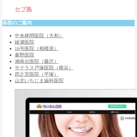
セブ島
各院のご案内
中央林間医院（大和）
綾瀬医院
16号医院（相模原）
秦野医院
湘南台医院（藤沢）
サクラス戸塚医院（横浜）
四之宮医院（平塚）
山北いちじま歯科医院