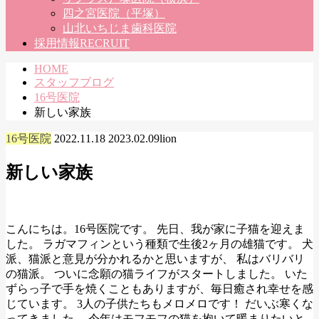
四之宮医院（平塚）
山北いちじま歯科医院
採用情報
RECRUIT
HOME
スタッフブログ
16号医院
新しい家族
16号医院
2022.11.18
2023.02.09
lion
新しい家族
こんにちは。16号医院です。 先日、我が家に子猫を迎えま
した。 ラガマフィンという種類で生後2ヶ月の雄猫です。 犬
派、猫派と意見が分かれるかと思いますが、 私はバリバリ
の猫派。 ついに念願の猫ライフがスタートしました。 いた
ずらっ子で手を焼くこともありますが、毎日癒され幸せを感
じています。 3人の子供たちもメロメロです！ だいぶ寒くな
ってきました。 今年はモフモフの猫を抱いて暖まりたいと