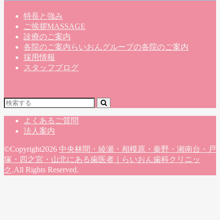
特長と強み
ご挨拶
MASSAGE
診療のご案内
各院のご案内
らいおんグループの各院のご案内
採用情報
スタッフブログ
よくあるご質問
法人案内
©Copyright2026
中央林間・綾瀬・相模原・秦野・湘南台・戸
塚・四之宮・山北にある歯医者｜らいおん歯科クリニッ
ク
.All Rights Reserved.