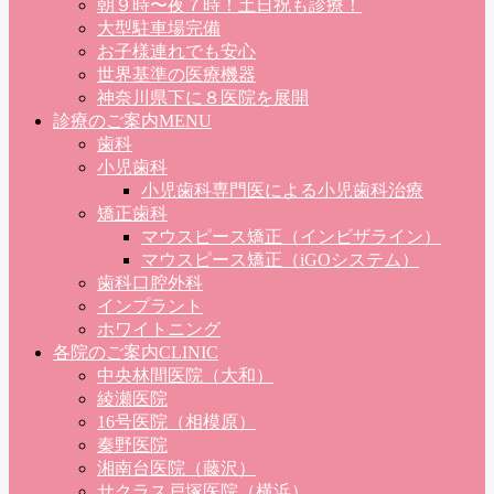
朝９時〜夜７時！土日祝も診療！
大型駐車場完備
お子様連れでも安心
世界基準の医療機器
神奈川県下に８医院を展開
診療のご案内
MENU
歯科
小児歯科
小児歯科専門医による小児歯科治療
矯正歯科
マウスピース矯正（インビザライン）
マウスピース矯正（iGOシステム）
歯科口腔外科
インプラント
ホワイトニング
各院のご案内
CLINIC
中央林間医院（大和）
綾瀬医院
16号医院（相模原）
秦野医院
湘南台医院（藤沢）
サクラス戸塚医院（横浜）