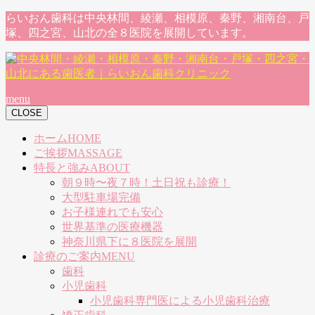
らいおん歯科は中央林間、綾瀬、相模原、秦野、湘南台、戸
塚、四之宮、山北の全８医院を展開しています。
menu
CLOSE
ホーム
HOME
ご挨拶
MASSAGE
特長と強み
ABOUT
朝９時〜夜７時！土日祝も診療！
大型駐車場完備
お子様連れでも安心
世界基準の医療機器
神奈川県下に８医院を展開
診療のご案内
MENU
歯科
小児歯科
小児歯科専門医による小児歯科治療