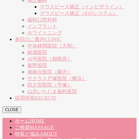
矯正歯科
マウスピース矯正（インビザライン）
マウスピース矯正（iGOシステム）
歯科口腔外科
インプラント
ホワイトニング
各院のご案内
CLINIC
中央林間医院（大和）
綾瀬医院
16号医院（相模原）
秦野医院
湘南台医院（藤沢）
サクラス戸塚医院（横浜）
四之宮医院（平塚）
山北いちじま歯科医院
採用情報
RECRUIT
CLOSE
ホーム
HOME
ご挨拶
MASSAGE
特長と強み
ABOUT