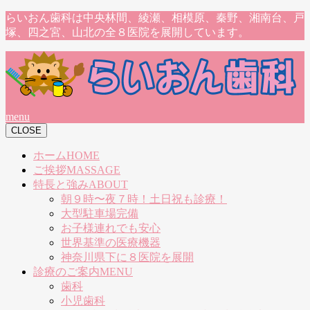
らいおん歯科は中央林間、綾瀬、相模原、秦野、湘南台、戸
塚、四之宮、山北の全８医院を展開しています。
menu
CLOSE
ホーム
HOME
ご挨拶
MASSAGE
特長と強み
ABOUT
朝９時〜夜７時！土日祝も診療！
大型駐車場完備
お子様連れでも安心
世界基準の医療機器
神奈川県下に８医院を展開
診療のご案内
MENU
歯科
小児歯科