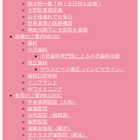
朝９時〜夜７時！土日祝も診療！
大型駐車場完備
お子様連れでも安心
世界基準の医療機器
神奈川県下に８医院を展開
診療のご案内
MENU
歯科
小児歯科
小児歯科専門医による小児歯科治療
矯正歯科
マウスピース矯正（インビザライン）
歯科口腔外科
インプラント
ホワイトニング
各院のご案内
CLINIC
中央林間医院（大和）
綾瀬医院
16号医院（相模原）
秦野医院
湘南台医院（藤沢）
サクラス戸塚医院（横浜）