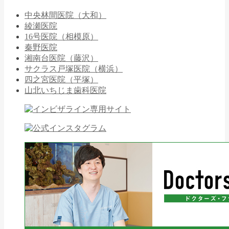
中央林間医院（大和）
綾瀬医院
16号医院（相模原）
秦野医院
湘南台医院（藤沢）
サクラス戸塚医院（横浜）
四之宮医院（平塚）
山北いちじま歯科医院