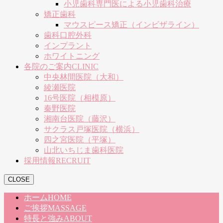
小児歯科専門医による小児歯科治療
矯正歯科
マウスピース矯正（インビザライン）
歯科口腔外科
インプラント
ホワイトニング
各院のご案内
CLINIC
中央林間医院（大和）
綾瀬医院
16号医院（相模原）
秦野医院
湘南台医院（藤沢）
サクラス戸塚医院（横浜）
四之宮医院（平塚）
山北いちじま歯科医院
採用情報
RECRUIT
CLOSE
ホーム
HOME
ご挨拶
MASSAGE
特長と強み
ABOUT