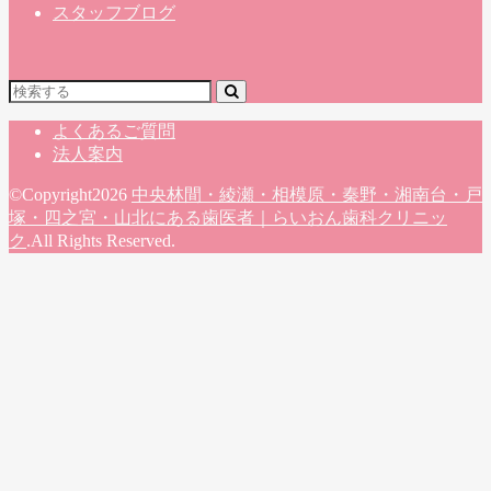
スタッフブログ
よくあるご質問
法人案内
©Copyright2026
中央林間・綾瀬・相模原・秦野・湘南台・戸
塚・四之宮・山北にある歯医者｜らいおん歯科クリニッ
ク
.All Rights Reserved.