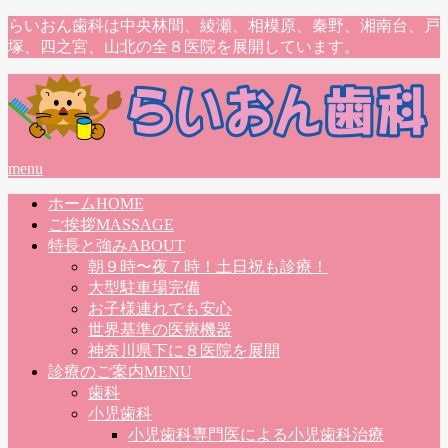
らいおん歯科は中央林間、綾瀬、相模原、秦野、湘南台、戸
塚、四之宮、山北の全８医院を展開しています。
menu
ホーム
HOME
ご挨拶
MASSAGE
特長と強み
ABOUT
朝９時〜夜７時！土日祝も診療！
大型駐車場完備
お子様連れでも安心
世界基準の医療機器
神奈川県下に８医院を展開
診療のご案内
MENU
歯科
小児歯科
小児歯科専門医による小児歯科治療