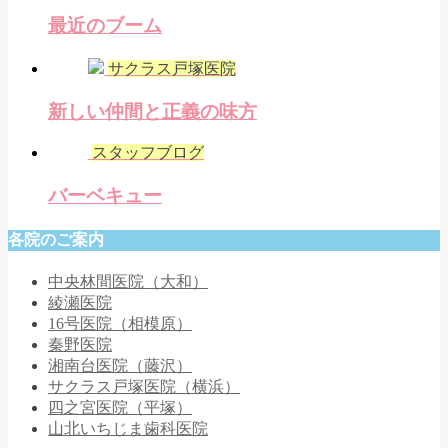
最近のブーム
サクラス戸塚医院
新しい仲間と正義の味方
スタッフブログ
バーベキュー
各院のご案内
中央林間医院（大和）
綾瀬医院
16号医院（相模原）
秦野医院
湘南台医院（藤沢）
サクラス戸塚医院（横浜）
四之宮医院（平塚）
山北いちじま歯科医院