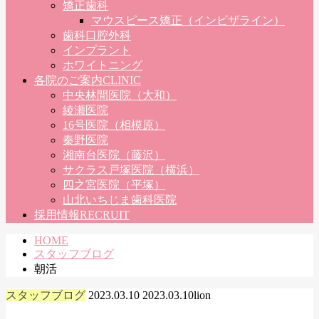
矯正歯科
マウスピース矯正（インビザライン）
歯科口腔外科
インプラント
ホワイトニング
各院のご案内
CLINIC
中央林間医院（大和）
綾瀬医院
16号医院（相模原）
秦野医院
湘南台医院（藤沢）
サクラス戸塚医院（横浜）
四之宮医院（平塚）
山北いちじま歯科医院
採用情報
RECRUIT
HOME
スタッフブログ
朝活
スタッフブログ
2023.03.10
2023.03.10
lion