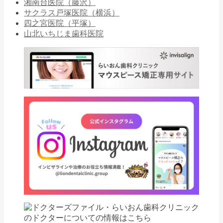
湘南台医院（藤沢）
サクラス戸塚医院（横浜）
四之宮医院（平塚）
山北いちじま歯科医院