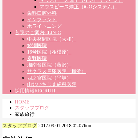
マウスピース矯正（インビザライン）
マウスピース矯正（iGOシステム）
歯科口腔外科
インプラント
ホワイトニング
各院のご案内
CLINIC
中央林間医院（大和）
綾瀬医院
16号医院（相模原）
秦野医院
湘南台医院（藤沢）
サクラス戸塚医院（横浜）
四之宮医院（平塚）
山北いちじま歯科医院
採用情報
RECRUIT
HOME
スタッフブログ
家族旅行
スタッフブログ
2017.09.01
2018.05.07
lion