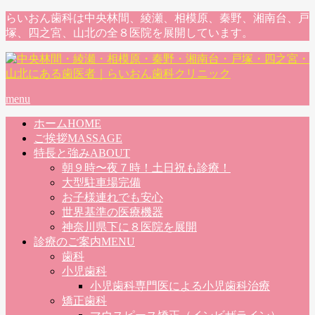
らいおん歯科は中央林間、綾瀬、相模原、秦野、湘南台、戸
塚、四之宮、山北の全８医院を展開しています。
menu
ホーム
HOME
ご挨拶
MASSAGE
特長と強み
ABOUT
朝９時〜夜７時！土日祝も診療！
大型駐車場完備
お子様連れでも安心
世界基準の医療機器
神奈川県下に８医院を展開
診療のご案内
MENU
歯科
小児歯科
小児歯科専門医による小児歯科治療
矯正歯科