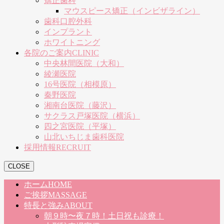
矯正歯科
マウスピース矯正（インビザライン）
歯科口腔外科
インプラント
ホワイトニング
各院のご案内
CLINIC
中央林間医院（大和）
綾瀬医院
16号医院（相模原）
秦野医院
湘南台医院（藤沢）
サクラス戸塚医院（横浜）
四之宮医院（平塚）
山北いちじま歯科医院
採用情報
RECRUIT
CLOSE
ホーム
HOME
ご挨拶
MASSAGE
特長と強み
ABOUT
朝９時〜夜７時！土日祝も診療！