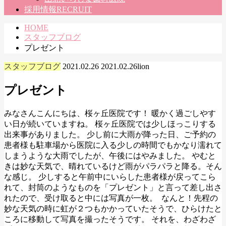
採用情報
RECRUIT
HOME
スタッフブログ
プレゼント
スタッフブログ
2021.02.26
2021.02.26
lion
プレゼント
みなさんこんにちは、桜ヶ丘医院です！ 暖かく過ごしやす
い日が続いていますね。 桜ヶ丘医院では少しほっこりする
出来事がありました。 少し前に大雨が降った日、ご予約の
患者様も駐車場から医院に入る少しの時間でもかなり濡れて
しまうような大雨でしたが、午後にはやみました。 やむと
きは妙な天気で、晴れているけど雨がパラパラと降る。そん
な感じ。 少しすると午前中にいらした患者様が戻ってこら
れて、封筒のようなものを「プレゼント」と言って差し出さ
れたので、受け取ると中には写真が一枚。
なんと！先程の
妙な天気の時に虹が２つもかかっていたそうで、ひらけたと
ころに移動して写真を撮ったそうです。 それを、わざわざ