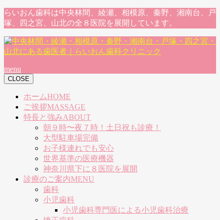
らいおん歯科は中央林間、綾瀬、相模原、秦野、湘南台、戸
塚、四之宮、山北の全８医院を展開しています。
menu
CLOSE
ホーム
HOME
ご挨拶
MASSAGE
特長と強み
ABOUT
朝９時〜夜７時！土日祝も診療！
大型駐車場完備
お子様連れでも安心
世界基準の医療機器
神奈川県下に８医院を展開
診療のご案内
MENU
歯科
小児歯科
小児歯科専門医による小児歯科治療