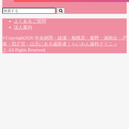
よくあるご質問
法人案内
©Copyright2026
中央林間・綾瀬・相模原・秦野・湘南台・戸
塚・四之宮・山北にある歯医者｜らいおん歯科クリニッ
ク
.All Rights Reserved.