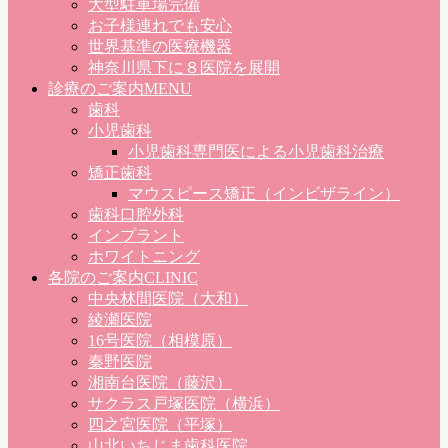
大型駐車場完備
お子様連れでも安心
世界基準の医療機器
神奈川県下に８医院を展開
診療のご案内
MENU
歯科
小児歯科
小児歯科専門医による小児歯科治療
矯正歯科
マウスピース矯正（インビザライン）
歯科口腔外科
インプラント
ホワイトニング
各院のご案内
CLINIC
中央林間医院（大和）
綾瀬医院
16号医院（相模原）
秦野医院
湘南台医院（藤沢）
サクラス戸塚医院（横浜）
四之宮医院（平塚）
山北いちじま歯科医院