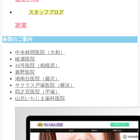
スタッフブログ
家業
各院のご案内
中央林間医院（大和）
綾瀬医院
16号医院（相模原）
秦野医院
湘南台医院（藤沢）
サクラス戸塚医院（横浜）
四之宮医院（平塚）
山北いちじま歯科医院