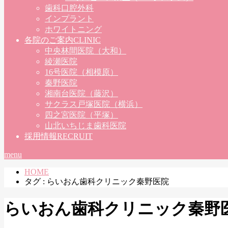
歯科口腔外科
インプラント
ホワイトニング
各院のご案内
CLINIC
中央林間医院（大和）
綾瀬医院
16号医院（相模原）
秦野医院
湘南台医院（藤沢）
サクラス戸塚医院（横浜）
四之宮医院（平塚）
山北いちじま歯科医院
採用情報
RECRUIT
menu
HOME
タグ : らいおん歯科クリニック秦野医院
らいおん歯科クリニック秦野