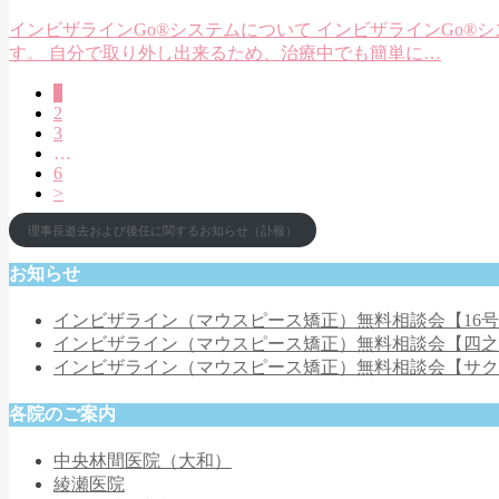
インビザラインGo®システムについて インビザラインGo
す。 自分で取り外し出来るため、治療中でも簡単に…
1
2
3
…
6
>
理事長逝去および後任に関するお知らせ（訃報）
お知らせ
インビザライン（マウスピース矯正）無料相談会【16
インビザライン（マウスピース矯正）無料相談会【四
インビザライン（マウスピース矯正）無料相談会【サ
各院のご案内
中央林間医院（大和）
綾瀬医院