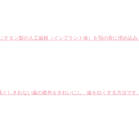
にチタン製の人工歯根（インプラント体）を顎の骨に埋め込み
としきれない歯の着色をきれいにし、歯を白くする方法です。