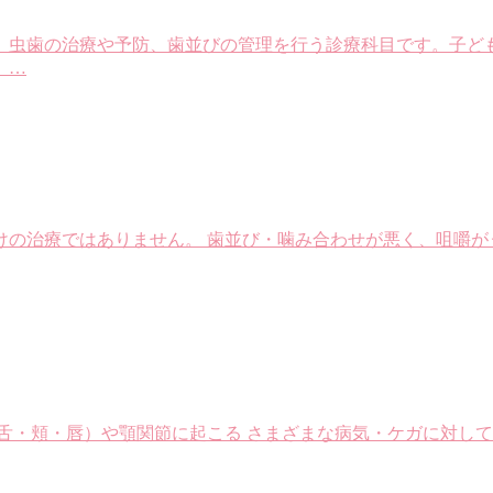
、虫歯の治療や予防、歯並びの管理を行う診療科目です。子ど
。…
けの治療ではありません。 歯並び・噛み合わせが悪く、咀嚼が
舌・頬・唇）や顎関節に起こる さまざまな病気・ケガに対して