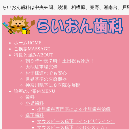
らいおん歯科は中央林間、綾瀬、相模原、秦野、湘南台、戸
ホーム
HOME
ご挨拶
MASSAGE
特長と強み
ABOUT
朝９時〜夜７時！土日祝も診療！
大型駐車場完備
お子様連れでも安心
世界基準の医療機器
神奈川県下に８医院を展開
診療のご案内
MENU
歯科
小児歯科
小児歯科専門医による小児歯科治療
矯正歯科
マウスピース矯正（インビザライン）
マウスピース矯正（iGOシステム）