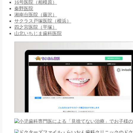
16号医院（相模原）
秦野医院
湘南台医院（藤沢）
サクラス戸塚医院（横浜）
四之宮医院（平塚）
山北いちじま歯科医院