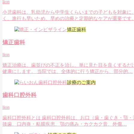
lion
小児歯科は、乳幼児から中学生くらいまでの子どもを対象に
く、進行も早いため、早めの治療と定期的なケアが重要です
矯正歯科
矯正歯科
lion
矯正治療は、歯並びの不正を治し、単に見た目を良くするだ
健康にします。 当院では、全体的に行う矯正から、部分的…
診療のご案内
歯科口腔外科
lion
歯科口腔外科とは 歯科口腔外科は、お口（歯・歯ぐき・顎・
抜歯、口内炎・粘膜疾患、顎の痛み・カクカク音、外傷…