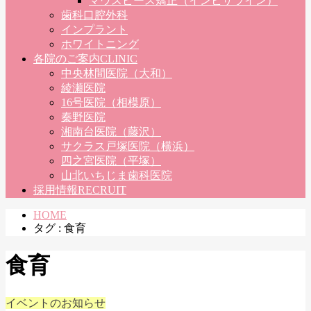
マウスピース矯正（インビザライン）
歯科口腔外科
インプラント
ホワイトニング
各院のご案内
CLINIC
中央林間医院（大和）
綾瀬医院
16号医院（相模原）
秦野医院
湘南台医院（藤沢）
サクラス戸塚医院（横浜）
四之宮医院（平塚）
山北いちじま歯科医院
採用情報
RECRUIT
HOME
タグ : 食育
食育
イベントのお知らせ