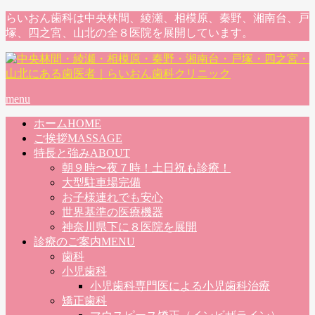
らいおん歯科は中央林間、綾瀬、相模原、秦野、湘南台、戸
塚、四之宮、山北の全８医院を展開しています。
menu
ホーム
HOME
ご挨拶
MASSAGE
特長と強み
ABOUT
朝９時〜夜７時！土日祝も診療！
大型駐車場完備
お子様連れでも安心
世界基準の医療機器
神奈川県下に８医院を展開
診療のご案内
MENU
歯科
小児歯科
小児歯科専門医による小児歯科治療
矯正歯科