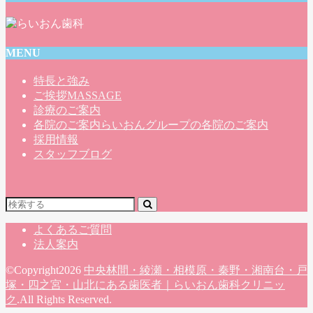
MENU
特長と強み
ご挨拶
MASSAGE
診療のご案内
各院のご案内
らいおんグループの各院のご案内
採用情報
スタッフブログ
よくあるご質問
法人案内
©Copyright2026
中央林間・綾瀬・相模原・秦野・湘南台・戸
塚・四之宮・山北にある歯医者｜らいおん歯科クリニッ
ク
.All Rights Reserved.