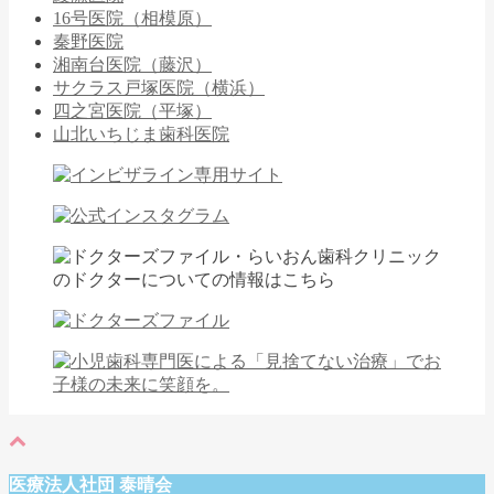
16号医院（相模原）
秦野医院
湘南台医院（藤沢）
サクラス戸塚医院（横浜）
四之宮医院（平塚）
山北いちじま歯科医院
医療法人社団 泰晴会