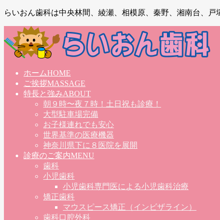
らいおん歯科は中央林間、綾瀬、相模原、秦野、湘南台、戸
ホーム
HOME
ご挨拶
MASSAGE
特長と強み
ABOUT
朝９時〜夜７時！土日祝も診療！
大型駐車場完備
お子様連れでも安心
世界基準の医療機器
神奈川県下に８医院を展開
診療のご案内
MENU
歯科
小児歯科
小児歯科専門医による小児歯科治療
矯正歯科
マウスピース矯正（インビザライン）
歯科口腔外科