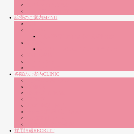
世界基準の医療機器
神奈川県下に８医院を展開
診療のご案内
MENU
歯科
小児歯科
小児歯科専門医による小児歯科治療
矯正歯科
マウスピース矯正（インビザライン）
歯科口腔外科
インプラント
ホワイトニング
各院のご案内
CLINIC
中央林間医院（大和）
綾瀬医院
16号医院（相模原）
秦野医院
湘南台医院（藤沢）
サクラス戸塚医院（横浜）
四之宮医院（平塚）
山北いちじま歯科医院
採用情報
RECRUIT