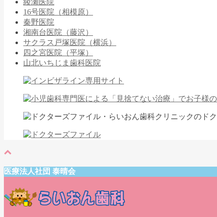
綾瀬医院
16号医院（相模原）
秦野医院
湘南台医院（藤沢）
サクラス戸塚医院（横浜）
四之宮医院（平塚）
山北いちじま歯科医院
医療法人社団 泰晴会