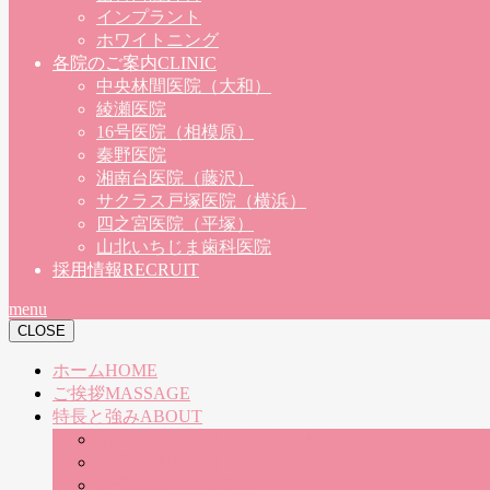
インプラント
ホワイトニング
各院のご案内
CLINIC
中央林間医院（大和）
綾瀬医院
16号医院（相模原）
秦野医院
湘南台医院（藤沢）
サクラス戸塚医院（横浜）
四之宮医院（平塚）
山北いちじま歯科医院
採用情報
RECRUIT
menu
CLOSE
ホーム
HOME
ご挨拶
MASSAGE
特長と強み
ABOUT
朝９時〜夜７時！土日祝も診療！
大型駐車場完備
お子様連れでも安心