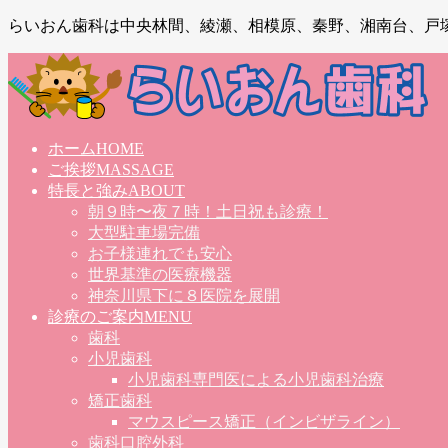
らいおん歯科は中央林間、綾瀬、相模原、秦野、湘南台、戸
ホーム
HOME
ご挨拶
MASSAGE
特長と強み
ABOUT
朝９時〜夜７時！土日祝も診療！
大型駐車場完備
お子様連れでも安心
世界基準の医療機器
神奈川県下に８医院を展開
診療のご案内
MENU
歯科
小児歯科
小児歯科専門医による小児歯科治療
矯正歯科
マウスピース矯正（インビザライン）
歯科口腔外科