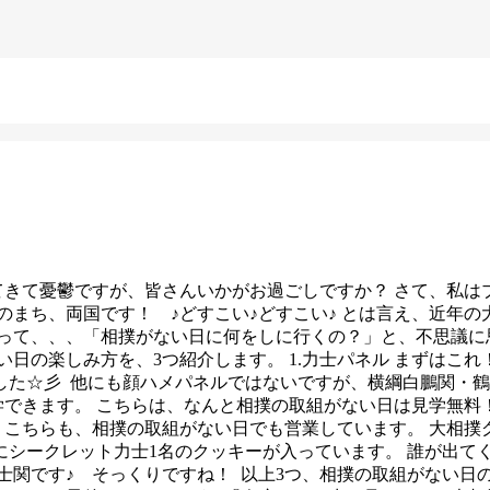
てきて憂鬱ですが、皆さんいかがお過ごしですか？ さて、私
のまち、両国です！ ♪どすこい♪どすこい♪ とは言え、近年
って、、、「相撲がない日に何をしに行くの？」と、不思議に
日の楽しみ方を、3つ紹介します。 1.力士パネル まずはこ
した☆彡
他にも顔ハメパネルではないですが、横綱白鵬関・鶴竜
学できます。 こちらは、なんと相撲の取組がない日は見学無料
売店 こちらも、相撲の取組がない日でも営業しています。 大相
にシークレット力士1名のクッキーが入っています。 誰が出て
士関です♪ そっくりですね！
以上3つ、相撲の取組がない日