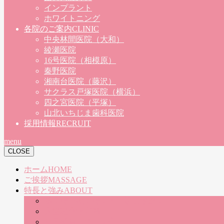
インプラント
ホワイトニング
各院のご案内
CLINIC
中央林間医院（大和）
綾瀬医院
16号医院（相模原）
秦野医院
湘南台医院（藤沢）
サクラス戸塚医院（横浜）
四之宮医院（平塚）
山北いちじま歯科医院
採用情報
RECRUIT
menu
CLOSE
ホーム
HOME
ご挨拶
MASSAGE
特長と強み
ABOUT
朝９時〜夜７時！土日祝も診療！
大型駐車場完備
お子様連れでも安心