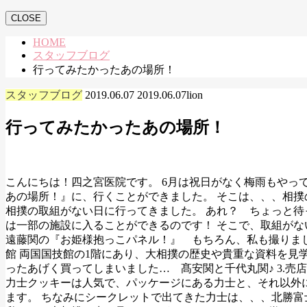
CLOSE
HOME
スタッフブログ
行ってみたかったあの場所！
スタッフブログ
2019.06.07
2019.06.07
lion
行ってみたかったあの場所！
こんにちは！四之宮医院です。 6月は祝日がなく梅雨もやっ
あの場所！』に、行くことができました。 そこは、、、相撲
相撲の取組がない日に行ってきました。 あれ？ ちょっと待
は一部の施設に入ることができるのです！ そこで、取組がない
遠藤関の『お姫様抱っこパネル！』 もちろん、私も撮りま
館 両国国技館の1階にあり、大相撲の歴史や貴重な資料を見
ったあげく買ってしまいました… 髙安関と千代丸関♪ 3.
力士クッキーは人気で、パッケージにある力士と、それ以外
ます。 ちなみにシークレットで出てきた力士は、、、北勝富