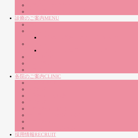
世界基準の医療機器
神奈川県下に８医院を展開
診療のご案内
MENU
歯科
小児歯科
小児歯科専門医による小児歯科治療
矯正歯科
マウスピース矯正（インビザライン）
歯科口腔外科
インプラント
ホワイトニング
各院のご案内
CLINIC
中央林間医院（大和）
綾瀬医院
16号医院（相模原）
秦野医院
湘南台医院（藤沢）
サクラス戸塚医院（横浜）
四之宮医院（平塚）
山北いちじま歯科医院
採用情報
RECRUIT