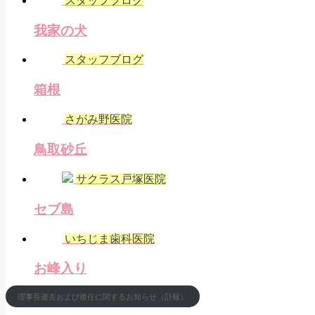
スタッフブログ
我家の犬
スタッフブログ
箱根
さがみ野医院
鳥取砂丘
サクラス戸塚医院
セブ島
いちじま歯科医院
お峰入り
理事長逝去および後任に関するお知らせ（訃報）