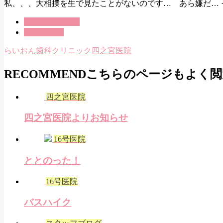
私、、、大相撲を生で見たことがないのです… あら嫌だ… 
スタッフブログ
四之宮医院
らいおん歯科クリニック四之宮医院
RECOMMEND
こちらのページもよく閲
四之宮医院
四之宮医院よりお知らせ
16号医院
ととのった！
16号医院
バスハイク