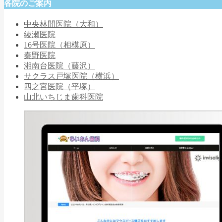
各院のご案内
中央林間医院（大和）
綾瀬医院
16号医院（相模原）
秦野医院
湘南台医院（藤沢）
サクラス戸塚医院（横浜）
四之宮医院（平塚）
山北いちじま歯科医院