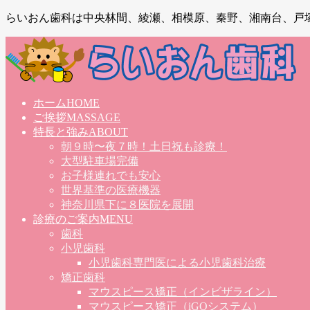
らいおん歯科は中央林間、綾瀬、相模原、秦野、湘南台、戸
ホーム
HOME
ご挨拶
MASSAGE
特長と強み
ABOUT
朝９時〜夜７時！土日祝も診療！
大型駐車場完備
お子様連れでも安心
世界基準の医療機器
神奈川県下に８医院を展開
診療のご案内
MENU
歯科
小児歯科
小児歯科専門医による小児歯科治療
矯正歯科
マウスピース矯正（インビザライン）
マウスピース矯正（iGOシステム）