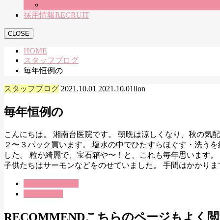
山北いちじま歯科医院
採用情報
RECRUIT
CLOSE
HOME
スタッフブログ
毎年恒例の
スタッフブログ
2021.10.01
2021.10.01
lion
毎年恒例の
こんにちは。 湘南台医院です。 朝晩は涼しくなり、秋の気
２〜３パック買います。 塩水の中でひたすらほぐす・洗う
した。 粒が綺麗で、宝石箱や〜！と、これも毎年思います。
子供たちはサーモンなどをのせていました。 手間はかかり
スタッフブログ
湘南台医院
RECOMMEND
こちらのページもよく閲