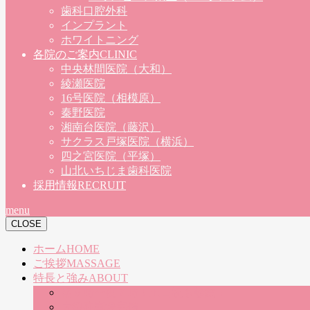
歯科口腔外科
インプラント
ホワイトニング
各院のご案内
CLINIC
中央林間医院（大和）
綾瀬医院
16号医院（相模原）
秦野医院
湘南台医院（藤沢）
サクラス戸塚医院（横浜）
四之宮医院（平塚）
山北いちじま歯科医院
採用情報
RECRUIT
menu
CLOSE
ホーム
HOME
ご挨拶
MASSAGE
特長と強み
ABOUT
朝９時〜夜７時！土日祝も診療！
大型駐車場完備