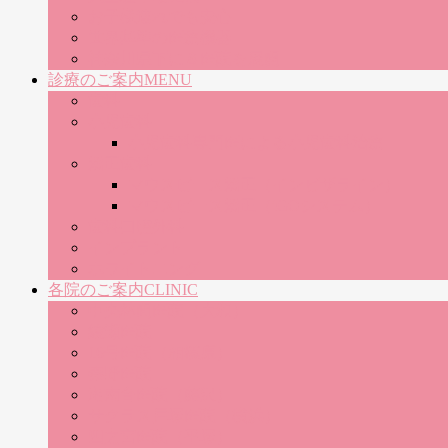
お子様連れでも安心
世界基準の医療機器
神奈川県下に８医院を展開
診療のご案内
MENU
歯科
小児歯科
小児歯科専門医による小児歯科治療
矯正歯科
マウスピース矯正（インビザライン）
マウスピース矯正（iGOシステム）
歯科口腔外科
インプラント
ホワイトニング
各院のご案内
CLINIC
中央林間医院（大和）
綾瀬医院
16号医院（相模原）
秦野医院
湘南台医院（藤沢）
サクラス戸塚医院（横浜）
四之宮医院（平塚）