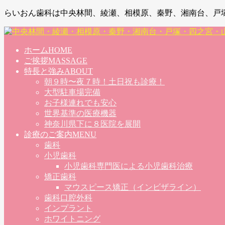
らいおん歯科は中央林間、綾瀬、相模原、秦野、湘南台、戸
ホーム
HOME
ご挨拶
MASSAGE
特長と強み
ABOUT
朝９時〜夜７時！土日祝も診療！
大型駐車場完備
お子様連れでも安心
世界基準の医療機器
神奈川県下に８医院を展開
診療のご案内
MENU
歯科
小児歯科
小児歯科専門医による小児歯科治療
矯正歯科
マウスピース矯正（インビザライン）
歯科口腔外科
インプラント
ホワイトニング