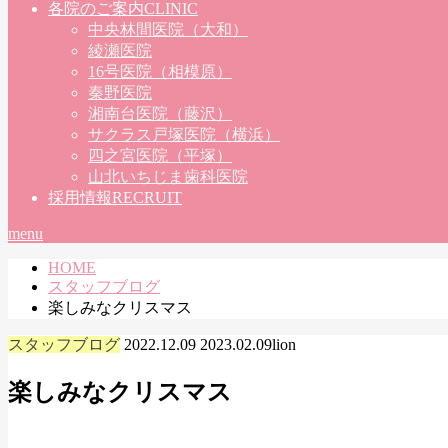
各院のご案内
CLINIC
中央林間医院（大和）
綾瀬医院
16号医院（相模原）
秦野医院
湘南台医院（藤沢）
サクラス戸塚医院（横浜）
四之宮医院（平塚）
山北いちじま歯科医院
採用情報
RECRUIT
menu
HOME
スタッフブログ
楽しみなクリスマス
スタッフブログ
2022.12.09
2023.02.09
lion
楽しみなクリスマス