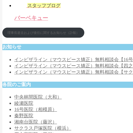
スタッフブログ
バーベキュー
理事長逝去および後任に関するお知らせ（訃報）
お知らせ
インビザライン（マウスピース矯正）無料相談会【16
インビザライン（マウスピース矯正）無料相談会【四
インビザライン（マウスピース矯正）無料相談会【サ
各院のご案内
中央林間医院（大和）
綾瀬医院
16号医院（相模原）
秦野医院
湘南台医院（藤沢）
サクラス戸塚医院（横浜）