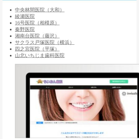
中央林間医院（大和）
綾瀬医院
16号医院（相模原）
秦野医院
湘南台医院（藤沢）
サクラス戸塚医院（横浜）
四之宮医院（平塚）
山北いちじま歯科医院