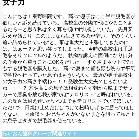
女子力
こんにちは！秦野医院です。 高3の息子はここ半年脱毛器が
欲しいと訴え続けている。 高校生の分際で他にやることあ
るだろーと思う私は全く耳を傾けず無視していた。 先月又
訴えが始まり “このままなら生きてるのが辛い、そのくらい
追い詰められている“と、事は重大だと主張してきたのに
は、はぁー？と思い笑ってしまった。 今時の高校生は手足
毛をそりツルツルのようだ。 執拗な訴えに面倒になり自分
の貯金から買うことにOKをだした。
すぐさまネットで7万
もする脱毛器を購入した。 高2の夏まで歯も顔も洗わず平気
で学校へ行っていた息子はもういない。 最近の男子高校生
の女子力の高さ半端ね～！！ 受験生大丈夫？じゃないよ
ね・・・？ 方や高１の息子は相変わらず朝から晩までサッ
カーで悪臭を放ち我が家では“テロリスト”と呼ばれている。
この臭さは耐え難いがいつまでもテロリストでいてほしい。
ただ1つ、日焼け止めだけはつけて松崎しげるに勝ってほし
くない。
＜余談＞ お兄ちゃんがいないすきを狙って私と下
の息子はタダで脱毛器を使っている。
らいおん歯科グループ関連サイト