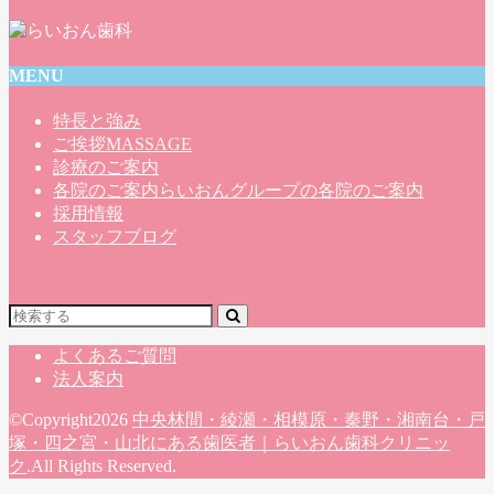
MENU
特長と強み
ご挨拶
MASSAGE
診療のご案内
各院のご案内
らいおんグループの各院のご案内
採用情報
スタッフブログ
よくあるご質問
法人案内
©Copyright2026
中央林間・綾瀬・相模原・秦野・湘南台・戸
塚・四之宮・山北にある歯医者｜らいおん歯科クリニッ
ク
.All Rights Reserved.