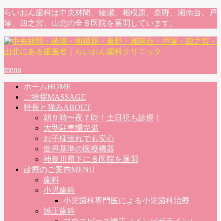
らいおん歯科は中央林間、綾瀬、相模原、秦野、湘南台、戸
塚、四之宮、山北の全８医院を展開しています。
menu
ホーム
HOME
ご挨拶
MASSAGE
特長と強み
ABOUT
朝９時〜夜７時！土日祝も診療！
大型駐車場完備
お子様連れでも安心
世界基準の医療機器
神奈川県下に８医院を展開
診療のご案内
MENU
歯科
小児歯科
小児歯科専門医による小児歯科治療
矯正歯科