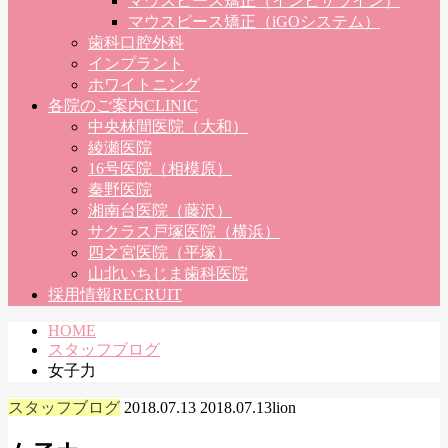
マウスピース矯正（インビザライン）
マウスピース矯正（iGOシステム）
歯科口腔外科
インプラント
ホワイトニング
各院のご案内
CLINIC
中央林間医院（大和）
綾瀬医院
16号医院（相模原）
秦野医院
湘南台医院（藤沢）
サクラス戸塚医院（横浜）
四之宮医院（平塚）
山北いちじま歯科医院
採用情報
RECRUIT
HOME
スタッフブログ
女子力
スタッフブログ
2018.07.13
2018.07.13
lion