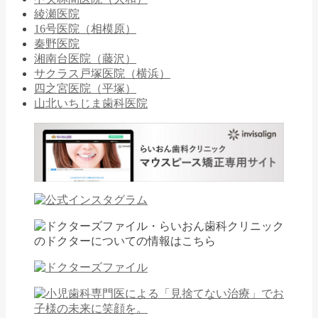
綾瀬医院
16号医院（相模原）
秦野医院
湘南台医院（藤沢）
サクラス戸塚医院（横浜）
四之宮医院（平塚）
山北いちじま歯科医院