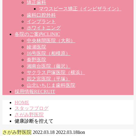
矯正歯科
マウスピース矯正（インビザライン）
歯科口腔外科
インプラント
ホワイトニング
各院のご案内
CLINIC
中央林間医院（大和）
綾瀬医院
16号医院（相模原）
秦野医院
湘南台医院（藤沢）
サクラス戸塚医院（横浜）
四之宮医院（平塚）
山北いちじま歯科医院
採用情報
RECRUIT
HOME
スタッフブログ
さがみ野医院
健康診断を控えて
さがみ野医院
2022.03.18
2022.03.18
lion