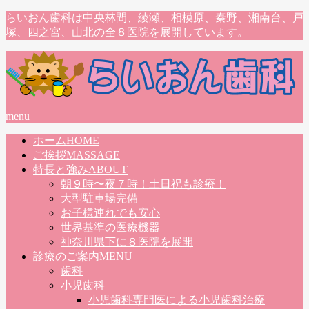
らいおん歯科は中央林間、綾瀬、相模原、秦野、湘南台、戸
塚、四之宮、山北の全８医院を展開しています。
menu
ホーム
HOME
ご挨拶
MASSAGE
特長と強み
ABOUT
朝９時〜夜７時！土日祝も診療！
大型駐車場完備
お子様連れでも安心
世界基準の医療機器
神奈川県下に８医院を展開
診療のご案内
MENU
歯科
小児歯科
小児歯科専門医による小児歯科治療