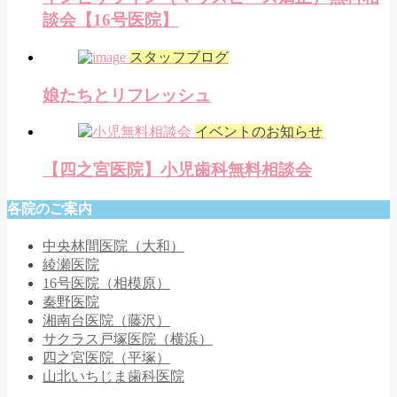
談会【16号医院】
スタッフブログ
娘たちとリフレッシュ
イベントのお知らせ
【四之宮医院】小児歯科無料相談会
各院のご案内
中央林間医院（大和）
綾瀬医院
16号医院（相模原）
秦野医院
湘南台医院（藤沢）
サクラス戸塚医院（横浜）
四之宮医院（平塚）
山北いちじま歯科医院