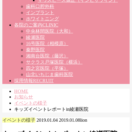
マウスピース矯正（インビザライン）
歯科口腔外科
インプラント
ホワイトニング
各院のご案内
CLINIC
中央林間医院（大和）
綾瀬医院
16号医院（相模原）
秦野医院
湘南台医院（藤沢）
サクラス戸塚医院（横浜）
四之宮医院（平塚）
山北いちじま歯科医院
採用情報
RECRUIT
HOME
お知らせ
イベントの様子
キッズイベントレポートin綾瀬医院
イベントの様子
2019.01.04
2019.01.08
lion