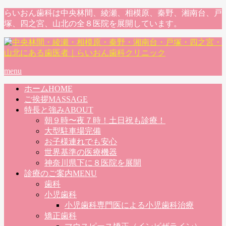
らいおん歯科は中央林間、綾瀬、相模原、秦野、湘南台、戸
塚、四之宮、山北の全８医院を展開しています。
menu
ホーム
HOME
ご挨拶
MASSAGE
特長と強み
ABOUT
朝９時〜夜７時！土日祝も診療！
大型駐車場完備
お子様連れでも安心
世界基準の医療機器
神奈川県下に８医院を展開
診療のご案内
MENU
歯科
小児歯科
小児歯科専門医による小児歯科治療
矯正歯科