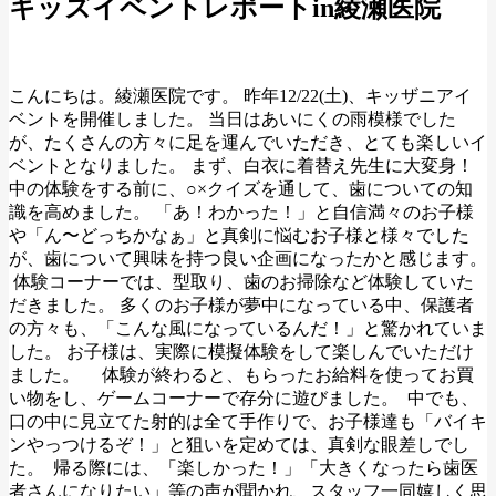
キッズイベントレポートin綾瀬医院
こんにちは。綾瀬医院です。 昨年12/22(土)、キッザニアイ
ベントを開催しました。 当日はあいにくの雨模様でした
が、たくさんの方々に足を運んでいただき、とても楽しいイ
ベントとなりました。 まず、白衣に着替え先生に大変身！
中の体験をする前に、○×クイズを通して、歯についての知
識を高めました。 「あ！わかった！」と自信満々のお子様
や「ん〜どっちかなぁ」と真剣に悩むお子様と様々でした
が、歯について興味を持つ良い企画になったかと感じます。
体験コーナーでは、型取り、歯のお掃除など体験していた
だきました。 多くのお子様が夢中になっている中、保護者
の方々も、「こんな風になっているんだ！」と驚かれていま
した。 お子様は、実際に模擬体験をして楽しんでいただけ
ました。
体験が終わると、もらったお給料を使ってお買
い物をし、ゲームコーナーで存分に遊びました。
中でも、
口の中に見立てた射的は全て手作りで、お子様達も「バイキ
ンやっつけるぞ！」と狙いを定めては、真剣な眼差しでし
た。
帰る際には、「楽しかった！」「大きくなったら歯医
者さんになりたい」等の声が聞かれ、スタッフ一同嬉しく思