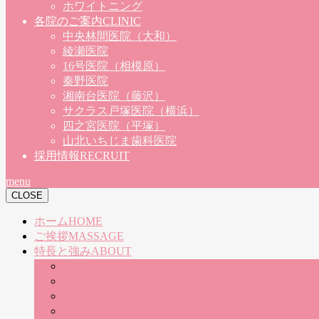
ホワイトニング
各院のご案内
CLINIC
中央林間医院（大和）
綾瀬医院
16号医院（相模原）
秦野医院
湘南台医院（藤沢）
サクラス戸塚医院（横浜）
四之宮医院（平塚）
山北いちじま歯科医院
採用情報
RECRUIT
menu
CLOSE
ホーム
HOME
ご挨拶
MASSAGE
特長と強み
ABOUT
朝９時〜夜７時！土日祝も診療！
大型駐車場完備
お子様連れでも安心
世界基準の医療機器