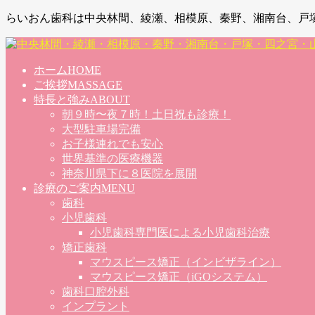
らいおん歯科は中央林間、綾瀬、相模原、秦野、湘南台、戸
ホーム
HOME
ご挨拶
MASSAGE
特長と強み
ABOUT
朝９時〜夜７時！土日祝も診療！
大型駐車場完備
お子様連れでも安心
世界基準の医療機器
神奈川県下に８医院を展開
診療のご案内
MENU
歯科
小児歯科
小児歯科専門医による小児歯科治療
矯正歯科
マウスピース矯正（インビザライン）
マウスピース矯正（iGOシステム）
歯科口腔外科
インプラント