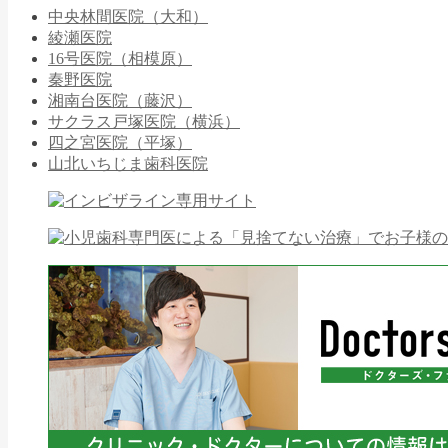
中央林間医院（大和）
綾瀬医院
16号医院（相模原）
秦野医院
湘南台医院（藤沢）
サクラス戸塚医院（横浜）
四之宮医院（平塚）
山北いちじま歯科医院