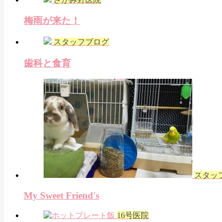
梅雨が来た！
スタッフブログ
歯科と食育
スタッ
My Sweet Friend's
16号医院