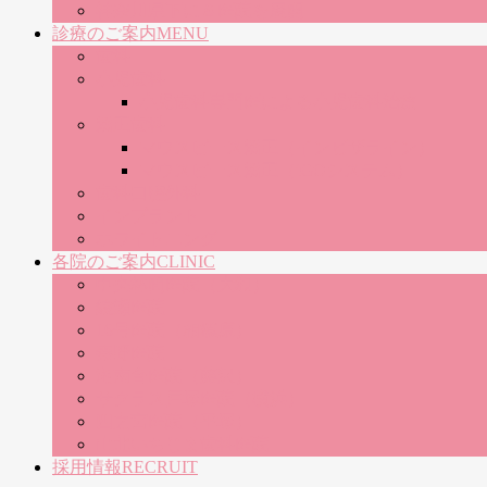
神奈川県下に８医院を展開
診療のご案内
MENU
歯科
小児歯科
小児歯科専門医による小児歯科治療
矯正歯科
マウスピース矯正（インビザライン）
マウスピース矯正（iGOシステム）
歯科口腔外科
インプラント
ホワイトニング
各院のご案内
CLINIC
中央林間医院（大和）
綾瀬医院
16号医院（相模原）
秦野医院
湘南台医院（藤沢）
サクラス戸塚医院（横浜）
四之宮医院（平塚）
山北いちじま歯科医院
採用情報
RECRUIT