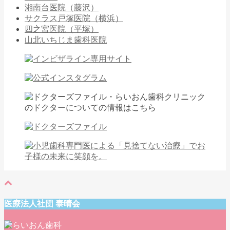
湘南台医院（藤沢）
サクラス戸塚医院（横浜）
四之宮医院（平塚）
山北いちじま歯科医院
医療法人社団 泰晴会