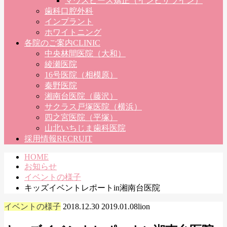
マウスピース矯正（インビザライン）
歯科口腔外科
インプラント
ホワイトニング
各院のご案内
CLINIC
中央林間医院（大和）
綾瀬医院
16号医院（相模原）
秦野医院
湘南台医院（藤沢）
サクラス戸塚医院（横浜）
四之宮医院（平塚）
山北いちじま歯科医院
採用情報
RECRUIT
HOME
お知らせ
イベントの様子
キッズイベントレポートin湘南台医院
イベントの様子
2018.12.30
2019.01.08
lion