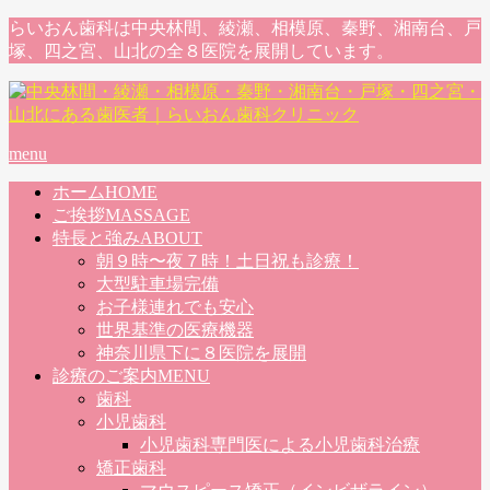
らいおん歯科は中央林間、綾瀬、相模原、秦野、湘南台、戸
塚、四之宮、山北の全８医院を展開しています。
menu
ホーム
HOME
ご挨拶
MASSAGE
特長と強み
ABOUT
朝９時〜夜７時！土日祝も診療！
大型駐車場完備
お子様連れでも安心
世界基準の医療機器
神奈川県下に８医院を展開
診療のご案内
MENU
歯科
小児歯科
小児歯科専門医による小児歯科治療
矯正歯科