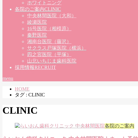
ホワイトニング
各院のご案内
CLINIC
中央林間医院（大和）
綾瀬医院
16号医院（相模原）
秦野医院
湘南台医院（藤沢）
サクラス戸塚医院（横浜）
四之宮医院（平塚）
山北いちじま歯科医院
採用情報
RECRUIT
menu
HOME
タグ : CLINIC
CLINIC
各院のご案内