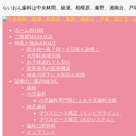
らいおん歯科は中央林間、綾瀬、相模原、秦野、湘南台、戸
ホーム
HOME
ご挨拶
MASSAGE
特長と強み
ABOUT
朝９時〜夜７時！土日祝も診療！
大型駐車場完備
お子様連れでも安心
世界基準の医療機器
神奈川県下に８医院を展開
診療のご案内
MENU
歯科
小児歯科
小児歯科専門医による小児歯科治療
矯正歯科
マウスピース矯正（インビザライン）
マウスピース矯正（iGOシステム）
歯科口腔外科
インプラント