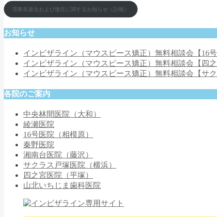
理事長逝去および後任に関するお知らせ（訃報）
お知らせ
インビザライン（マウスピース矯正）無料相談会【16
インビザライン（マウスピース矯正）無料相談会【四
インビザライン（マウスピース矯正）無料相談会【サ
各院のご案内
中央林間医院（大和）
綾瀬医院
16号医院（相模原）
秦野医院
湘南台医院（藤沢）
サクラス戸塚医院（横浜）
四之宮医院（平塚）
山北いちじま歯科医院