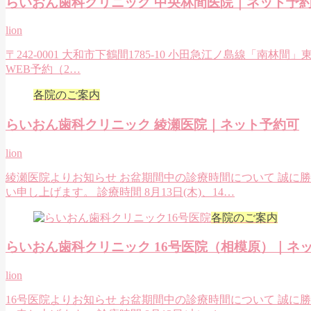
らいおん歯科クリニック 中央林間医院｜ネット予
lion
〒242-0001 大和市下鶴間1785-10 小田急江ノ島線「南林
WEB予約（2…
各院のご案内
らいおん歯科クリニック 綾瀬医院｜ネット予約可
lion
綾瀬医院よりお知らせ お盆期間中の診療時間について 誠に
い申し上げます。 診療時間 8月13日(木)、14…
各院のご案内
らいおん歯科クリニック 16号医院（相模原）｜ネ
lion
16号医院よりお知らせ お盆期間中の診療時間について 誠