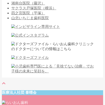
湘南台医院（藤沢）
サクラス戸塚医院（横浜）
四之宮医院（平塚）
山北いちじま歯科医院
医療法人社団 泰晴会