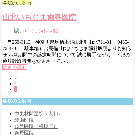
各院のご案内
山北いちじま歯科医院
〒258-0113 神奈川県足柄上郡山北町山北711-31 0465-
76-3701 駐車場９台完備 山北いちじま歯科医院よりお知ら
せ お盆期間中の診療時間について 誠に勝手ながら、下記の
通り診療時間を変更させてい…
続きを読む
<
1
2
各院のご案内
中央林間医院（大和）
綾瀬医院
16号医院（相模原）
秦野医院