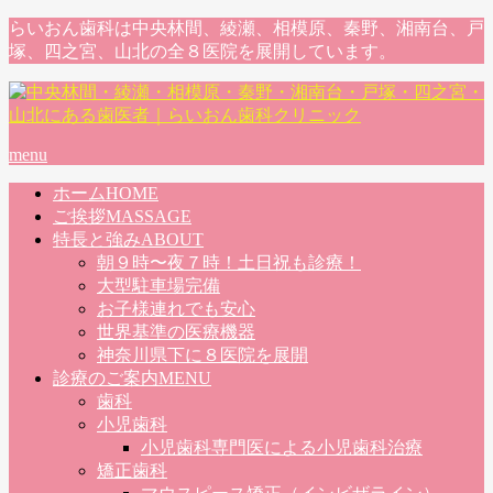
らいおん歯科は中央林間、綾瀬、相模原、秦野、湘南台、戸
塚、四之宮、山北の全８医院を展開しています。
menu
ホーム
HOME
ご挨拶
MASSAGE
特長と強み
ABOUT
朝９時〜夜７時！土日祝も診療！
大型駐車場完備
お子様連れでも安心
世界基準の医療機器
神奈川県下に８医院を展開
診療のご案内
MENU
歯科
小児歯科
小児歯科専門医による小児歯科治療
矯正歯科