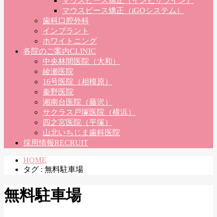
マウスピース矯正（インビザライン）
マウスピース矯正（iGOシステム）
歯科口腔外科
インプラント
ホワイトニング
各院のご案内
CLINIC
中央林間医院（大和）
綾瀬医院
16号医院（相模原）
秦野医院
湘南台医院（藤沢）
サクラス戸塚医院（横浜）
四之宮医院（平塚）
山北いちじま歯科医院
採用情報
RECRUIT
HOME
タグ : 無料駐車場
無料駐車場