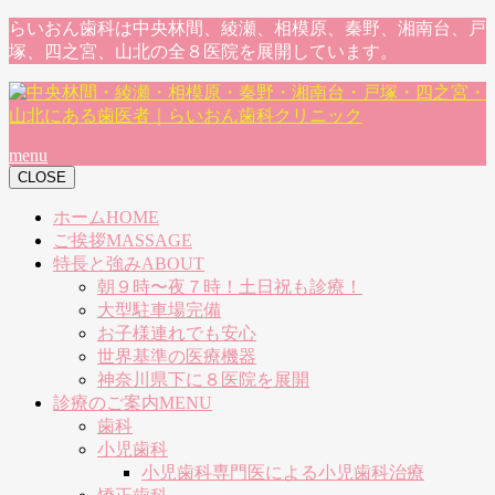
らいおん歯科は中央林間、綾瀬、相模原、秦野、湘南台、戸
塚、四之宮、山北の全８医院を展開しています。
menu
CLOSE
ホーム
HOME
ご挨拶
MASSAGE
特長と強み
ABOUT
朝９時〜夜７時！土日祝も診療！
大型駐車場完備
お子様連れでも安心
世界基準の医療機器
神奈川県下に８医院を展開
診療のご案内
MENU
歯科
小児歯科
小児歯科専門医による小児歯科治療