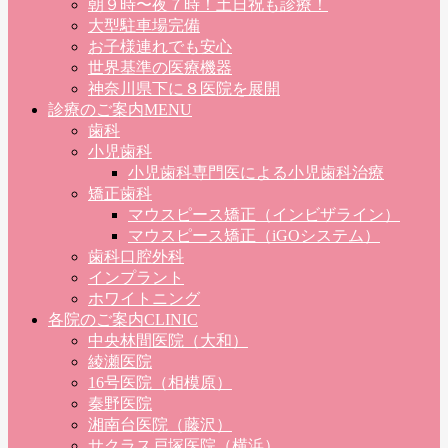
朝９時〜夜７時！土日祝も診療！
大型駐車場完備
お子様連れでも安心
世界基準の医療機器
神奈川県下に８医院を展開
診療のご案内
MENU
歯科
小児歯科
小児歯科専門医による小児歯科治療
矯正歯科
マウスピース矯正（インビザライン）
マウスピース矯正（iGOシステム）
歯科口腔外科
インプラント
ホワイトニング
各院のご案内
CLINIC
中央林間医院（大和）
綾瀬医院
16号医院（相模原）
秦野医院
湘南台医院（藤沢）
サクラス戸塚医院（横浜）