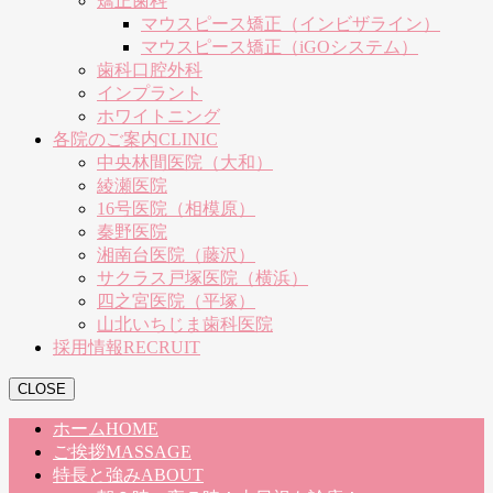
矯正歯科
マウスピース矯正（インビザライン）
マウスピース矯正（iGOシステム）
歯科口腔外科
インプラント
ホワイトニング
各院のご案内
CLINIC
中央林間医院（大和）
綾瀬医院
16号医院（相模原）
秦野医院
湘南台医院（藤沢）
サクラス戸塚医院（横浜）
四之宮医院（平塚）
山北いちじま歯科医院
採用情報
RECRUIT
CLOSE
ホーム
HOME
ご挨拶
MASSAGE
特長と強み
ABOUT