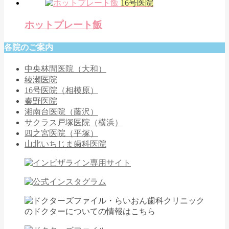
16号医院
ホットプレート飯
各院のご案内
中央林間医院（大和）
綾瀬医院
16号医院（相模原）
秦野医院
湘南台医院（藤沢）
サクラス戸塚医院（横浜）
四之宮医院（平塚）
山北いちじま歯科医院