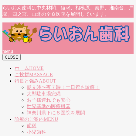
らいおん歯科は中央林間、綾瀬、相模原、秦野、湘南台、戸
塚、四之宮、山北の全８医院を展開しています。
menu
CLOSE
ホーム
HOME
ご挨拶
MASSAGE
特長と強み
ABOUT
朝９時〜夜７時！土日祝も診療！
大型駐車場完備
お子様連れでも安心
世界基準の医療機器
神奈川県下に８医院を展開
診療のご案内
MENU
歯科
小児歯科