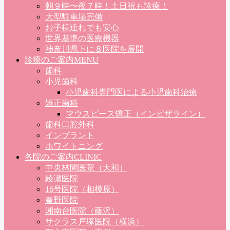
朝９時〜夜７時！土日祝も診療！
大型駐車場完備
お子様連れでも安心
世界基準の医療機器
神奈川県下に８医院を展開
診療のご案内
MENU
歯科
小児歯科
小児歯科専門医による小児歯科治療
矯正歯科
マウスピース矯正（インビザライン）
歯科口腔外科
インプラント
ホワイトニング
各院のご案内
CLINIC
中央林間医院（大和）
綾瀬医院
16号医院（相模原）
秦野医院
湘南台医院（藤沢）
サクラス戸塚医院（横浜）