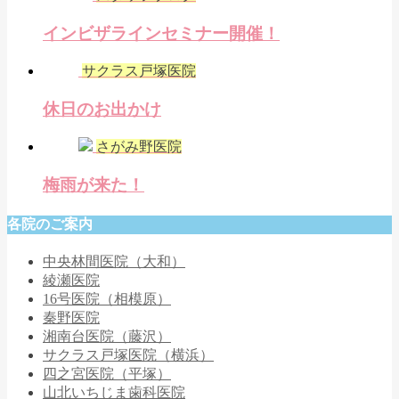
インビザラインセミナー開催！
サクラス戸塚医院
休日のお出かけ
さがみ野医院
梅雨が来た！
各院のご案内
中央林間医院（大和）
綾瀬医院
16号医院（相模原）
秦野医院
湘南台医院（藤沢）
サクラス戸塚医院（横浜）
四之宮医院（平塚）
山北いちじま歯科医院