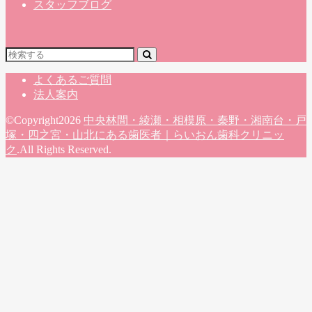
スタッフブログ
よくあるご質問
法人案内
©Copyright2026
中央林間・綾瀬・相模原・秦野・湘南台・戸
塚・四之宮・山北にある歯医者｜らいおん歯科クリニッ
ク
.All Rights Reserved.