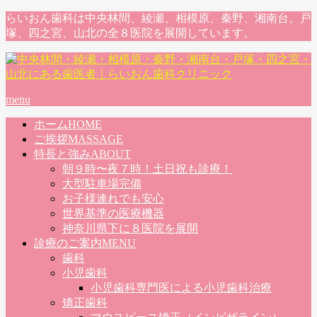
らいおん歯科は中央林間、綾瀬、相模原、秦野、湘南台、戸
塚、四之宮、山北の全８医院を展開しています。
menu
ホーム
HOME
ご挨拶
MASSAGE
特長と強み
ABOUT
朝９時〜夜７時！土日祝も診療！
大型駐車場完備
お子様連れでも安心
世界基準の医療機器
神奈川県下に８医院を展開
診療のご案内
MENU
歯科
小児歯科
小児歯科専門医による小児歯科治療
矯正歯科