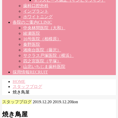
マウスピース矯正（インビザライン）
歯科口腔外科
インプラント
ホワイトニング
各院のご案内
CLINIC
中央林間医院（大和）
綾瀬医院
16号医院（相模原）
秦野医院
湘南台医院（藤沢）
サクラス戸塚医院（横浜）
四之宮医院（平塚）
山北いちじま歯科医院
採用情報
RECRUIT
HOME
スタッフブログ
焼き鳥屋
スタッフブログ
2019.12.20
2019.12.20
lion
焼き鳥屋