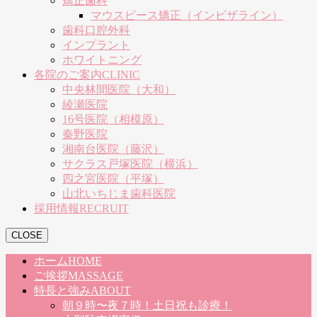
矯正歯科
マウスピース矯正（インビザライン）
歯科口腔外科
インプラント
ホワイトニング
各院のご案内
CLINIC
中央林間医院（大和）
綾瀬医院
16号医院（相模原）
秦野医院
湘南台医院（藤沢）
サクラス戸塚医院（横浜）
四之宮医院（平塚）
山北いちじま歯科医院
採用情報
RECRUIT
CLOSE
ホーム
HOME
ご挨拶
MASSAGE
特長と強み
ABOUT
朝９時〜夜７時！土日祝も診療！