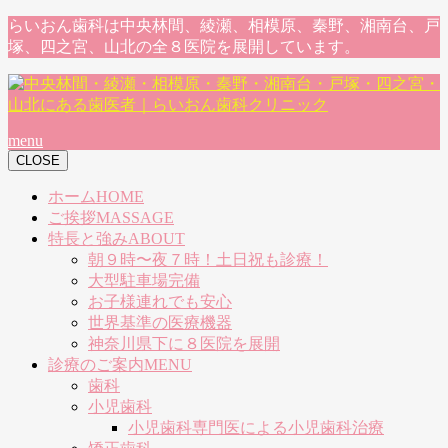
らいおん歯科は中央林間、綾瀬、相模原、秦野、湘南台、戸
塚、四之宮、山北の全８医院を展開しています。
menu
CLOSE
ホーム
HOME
ご挨拶
MASSAGE
特長と強み
ABOUT
朝９時〜夜７時！土日祝も診療！
大型駐車場完備
お子様連れでも安心
世界基準の医療機器
神奈川県下に８医院を展開
診療のご案内
MENU
歯科
小児歯科
小児歯科専門医による小児歯科治療