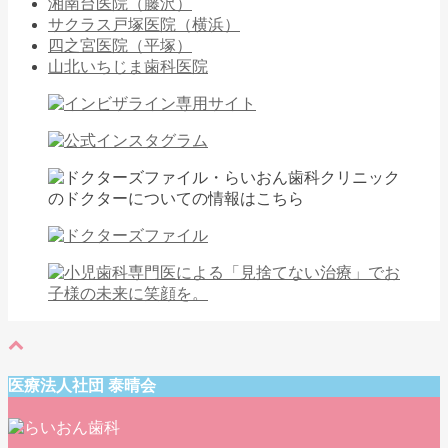
湘南台医院（藤沢）
サクラス戸塚医院（横浜）
四之宮医院（平塚）
山北いちじま歯科医院
医療法人社団 泰晴会