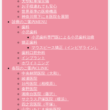
大型駐車場完備
お子様連れでも安心
世界基準の医療機器
神奈川県下に８医院を展開
診療のご案内
MENU
歯科
小児歯科
小児歯科専門医による小児歯科治療
矯正歯科
マウスピース矯正（インビザライン）
歯科口腔外科
インプラント
ホワイトニング
各院のご案内
CLINIC
中央林間医院（大和）
綾瀬医院
16号医院（相模原）
秦野医院
湘南台医院（藤沢）
サクラス戸塚医院（横浜）
四之宮医院（平塚）
山北いちじま歯科医院