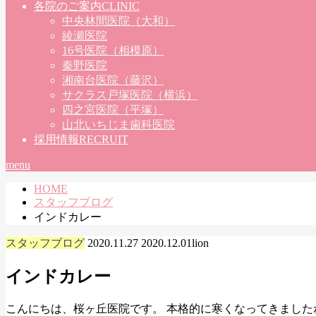
各院のご案内
CLINIC
中央林間医院（大和）
綾瀬医院
16号医院（相模原）
秦野医院
湘南台医院（藤沢）
サクラス戸塚医院（横浜）
四之宮医院（平塚）
山北いちじま歯科医院
採用情報
RECRUIT
menu
HOME
スタッフブログ
インドカレー
スタッフブログ
2020.11.27
2020.12.01
lion
インドカレー
こんにちは、桜ヶ丘医院です。 本格的に寒くなってきました