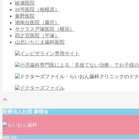
綾瀬医院
16号医院（相模原）
秦野医院
湘南台医院（藤沢）
サクラス戸塚医院（横浜）
四之宮医院（平塚）
山北いちじま歯科医院
医療法人社団 泰晴会
MENU