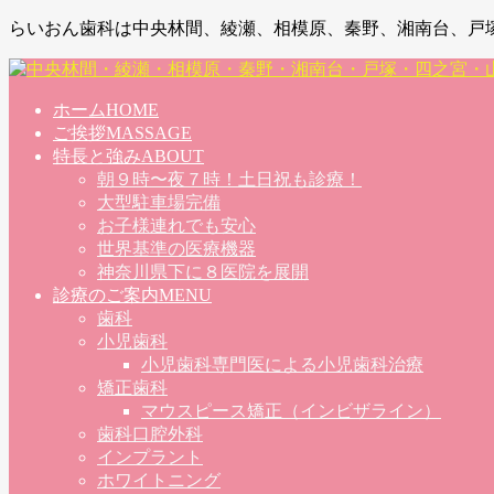
らいおん歯科は中央林間、綾瀬、相模原、秦野、湘南台、戸
ホーム
HOME
ご挨拶
MASSAGE
特長と強み
ABOUT
朝９時〜夜７時！土日祝も診療！
大型駐車場完備
お子様連れでも安心
世界基準の医療機器
神奈川県下に８医院を展開
診療のご案内
MENU
歯科
小児歯科
小児歯科専門医による小児歯科治療
矯正歯科
マウスピース矯正（インビザライン）
歯科口腔外科
インプラント
ホワイトニング