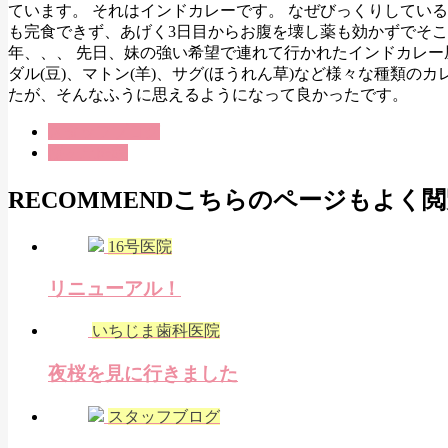
ています。 それはインドカレーです。 なぜびっくりしてい
も完食できず、あげく3日目からお腹を壊し薬も効かずでそ
年、、、 先日、妹の強い希望で連れて行かれたインドカレー
ダル(豆)、マトン(羊)、サグ(ほうれん草)など様々な種類
たが、そんなふうに思えるようになって良かったです。
スタッフブログ
桜ヶ丘医院
RECOMMEND
こちらのページもよく閲
16号医院
リニューアル！
いちじま歯科医院
夜桜を見に行きました
スタッフブログ