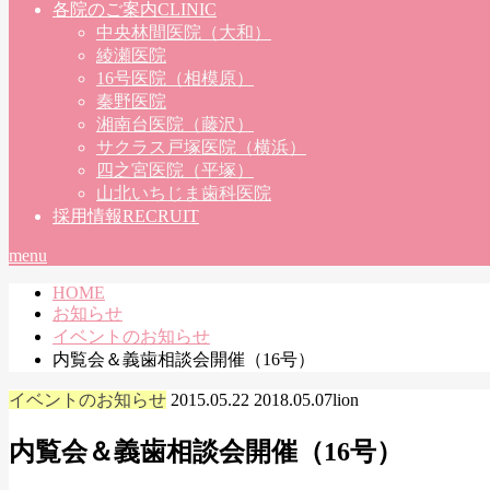
各院のご案内
CLINIC
中央林間医院（大和）
綾瀬医院
16号医院（相模原）
秦野医院
湘南台医院（藤沢）
サクラス戸塚医院（横浜）
四之宮医院（平塚）
山北いちじま歯科医院
採用情報
RECRUIT
menu
HOME
お知らせ
イベントのお知らせ
内覧会＆義歯相談会開催（16号）
イベントのお知らせ
2015.05.22
2018.05.07
lion
内覧会＆義歯相談会開催（16号）