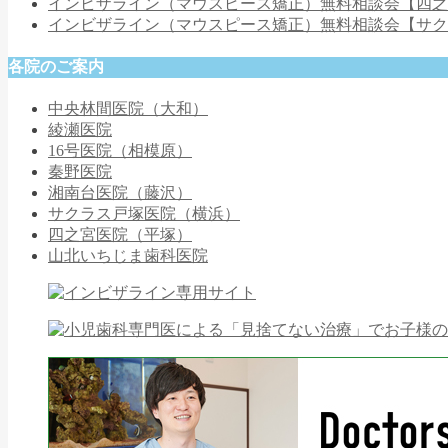
インビザライン（マウスピース矯正）無料相談会【四
インビザライン（マウスピース矯正）無料相談会【サ
各院のご案内
中央林間医院（大和）
綾瀬医院
16号医院（相模原）
秦野医院
湘南台医院（藤沢）
サクラス戸塚医院（横浜）
四之宮医院（平塚）
山北いちじま歯科医院