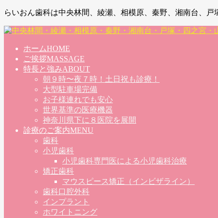
らいおん歯科は中央林間、綾瀬、相模原、秦野、湘南台、戸
ホーム
HOME
ご挨拶
MASSAGE
特長と強み
ABOUT
朝９時〜夜７時！土日祝も診療！
大型駐車場完備
お子様連れでも安心
世界基準の医療機器
神奈川県下に８医院を展開
診療のご案内
MENU
歯科
小児歯科
小児歯科専門医による小児歯科治療
矯正歯科
マウスピース矯正（インビザライン）
歯科口腔外科
インプラント
ホワイトニング