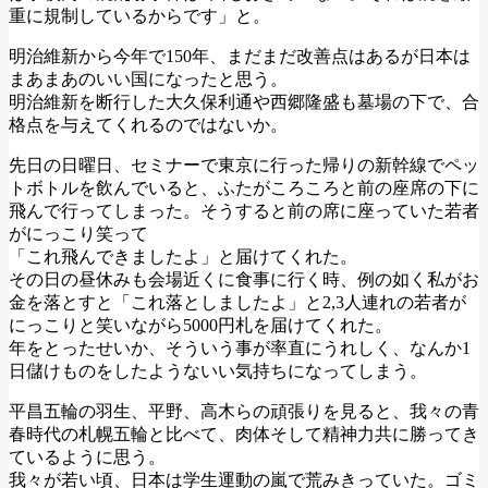
重に規制しているからです」と。
明治維新から今年で150年、まだまだ改善点はあるが日本は
まあまあのいい国になったと思う。
明治維新を断行した大久保利通や西郷隆盛も墓場の下で、合
格点を与えてくれるのではないか。
先日の日曜日、セミナーで東京に行った帰りの新幹線でペッ
トボトルを飲んでいると、ふたがころころと前の座席の下に
飛んで行ってしまった。そうすると前の席に座っていた若者
がにっこり笑って
「これ飛んできましたよ」と届けてくれた。
その日の昼休みも会場近くに食事に行く時、例の如く私がお
金を落とすと「これ落としましたよ」と2,3人連れの若者が
にっこりと笑いながら5000円札を届けてくれた。
年をとったせいか、そういう事が率直にうれしく、なんか1
日儲けものをしたようないい気持ちになってしまう。
平昌五輪の羽生、平野、高木らの頑張りを見ると、我々の青
春時代の札幌五輪と比べて、肉体そして精神力共に勝ってき
ているように思う。
我々が若い頃、日本は学生運動の嵐で荒みきっていた。ゴミ