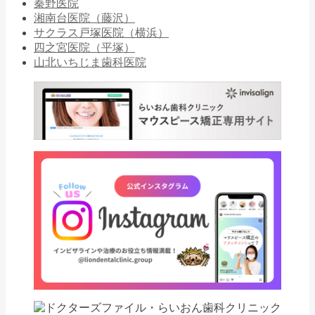
秦野医院
湘南台医院（藤沢）
サクラス戸塚医院（横浜）
四之宮医院（平塚）
山北いちじま歯科医院