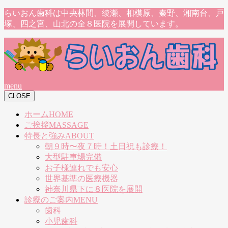
らいおん歯科は中央林間、綾瀬、相模原、秦野、湘南台、戸
塚、四之宮、山北の全８医院を展開しています。
menu
CLOSE
ホーム
HOME
ご挨拶
MASSAGE
特長と強み
ABOUT
朝９時〜夜７時！土日祝も診療！
大型駐車場完備
お子様連れでも安心
世界基準の医療機器
神奈川県下に８医院を展開
診療のご案内
MENU
歯科
小児歯科