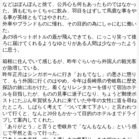
などはぽんぽんと捨て、公共心も何もあったものではなかっ
た。酒もむちゃくちゃに飲み、羽目をはずして馬鹿な事をや
る事が英雄ともてはやされた。
外車やブランドものに憧れ、その目的の為にしゃにむに働い
た。
あの頃ペットボトルの蓋が飛んできても、にっこり笑って後
ろに届けてくれるようなゆとりがある人間は少なかったよう
に思う。
箱根に住んでいて感じるが、昨年ぐらいから外国人の観光客
が急増している。
昨年正月はシンガポールに行き「おもてなし」の悪さに懲り
て、もう外国に行くのはやめ、今年は長崎県の壱岐島に歴史
探訪の旅に出かけた。着くなりレンタカーを借りて宿泊ホテ
ルを目指したが、ものの見事に迷子になり、ちょうど郵便ポ
ストにたぶん年賀状を入れに来ていた中年の女性に道を尋ね
たところ、しばらく考えて「ついて来て下さい」と言われつ
いて行くと、なんと20分もかかって目的のホテルまでドライ
ブして案内してくれた。
「ありがとう」と言うと壱岐弁で「なんもなんも」という感
じで平然と去って行った。