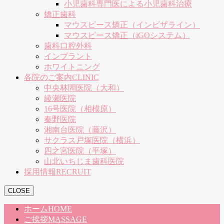
小児歯科専門医による小児歯科治療
矯正歯科
マウスピース矯正（インビザライン）
マウスピース矯正（iGOシステム）
歯科口腔外科
インプラント
ホワイトニング
各院のご案内
CLINIC
中央林間医院（大和）
綾瀬医院
16号医院（相模原）
秦野医院
湘南台医院（藤沢）
サクラス戸塚医院（横浜）
四之宮医院（平塚）
山北いちじま歯科医院
採用情報
RECRUIT
CLOSE
ホーム
HOME
ご挨拶
MASSAGE