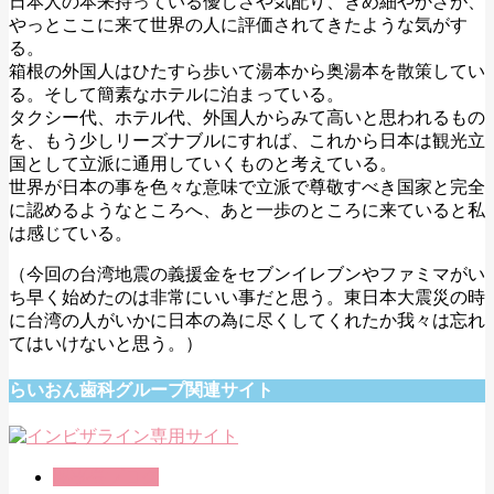
日本人の本来持っている優しさや気配り、きめ細やかさが、
やっとここに来て世界の人に評価されてきたような気がす
る。
箱根の外国人はひたすら歩いて湯本から奥湯本を散策してい
る。そして簡素なホテルに泊まっている。
タクシー代、ホテル代、外国人からみて高いと思われるもの
を、もう少しリーズナブルにすれば、これから日本は観光立
国として立派に通用していくものと考えている。
世界が日本の事を色々な意味で立派で尊敬すべき国家と完全
に認めるようなところへ、あと一歩のところに来ていると私
は感じている。
（今回の台湾地震の義援金をセブンイレブンやファミマがい
ち早く始めたのは非常にいい事だと思う。東日本大震災の時
に台湾の人がいかに日本の為に尽くしてくれたか我々は忘れ
てはいけないと思う。）
らいおん歯科グループ関連サイト
理事長ブログ