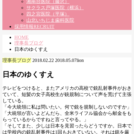
湘南台医院（藤沢）
サクラス戸塚医院（横浜）
四之宮医院（平塚）
山北いちじま歯科医院
採用情報
RECRUIT
HOME
理事長ブログ
日本のゆくすえ
理事長ブログ
2018.02.22
2018.05.07
lion
日本のゆくすえ
テレビをつけると、またアメリカの高校で銃乱射事件がおき
ていて、短髪の女子高校生が銃規制について声を荒げて主張
している。
「今大統領に私は問いたい。何で銃を規制しないのですか」
「大統領が言いよどんだら、全米ライフル協会から献金をも
らっているからですねと言ってやる。」
「そしてまた、少しは日本を見習ったらどうですか。日本で
は学校内の銃乱射事件は1回もおきていない。それは銃を厳