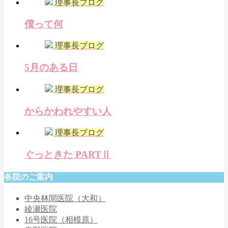
理事長ブログ
僕って何
理事長ブログ
5月のある日
理事長ブログ
からかわれやすい人
理事長ブログ
ぐっときた PARTⅡ
各院のご案内
中央林間医院（大和）
綾瀬医院
16号医院（相模原）