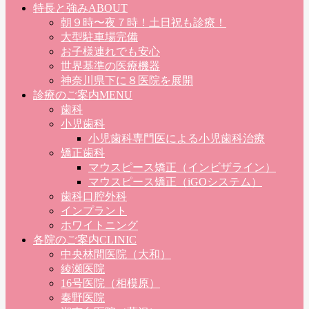
特長と強み
ABOUT
朝９時〜夜７時！土日祝も診療！
大型駐車場完備
お子様連れでも安心
世界基準の医療機器
神奈川県下に８医院を展開
診療のご案内
MENU
歯科
小児歯科
小児歯科専門医による小児歯科治療
矯正歯科
マウスピース矯正（インビザライン）
マウスピース矯正（iGOシステム）
歯科口腔外科
インプラント
ホワイトニング
各院のご案内
CLINIC
中央林間医院（大和）
綾瀬医院
16号医院（相模原）
秦野医院