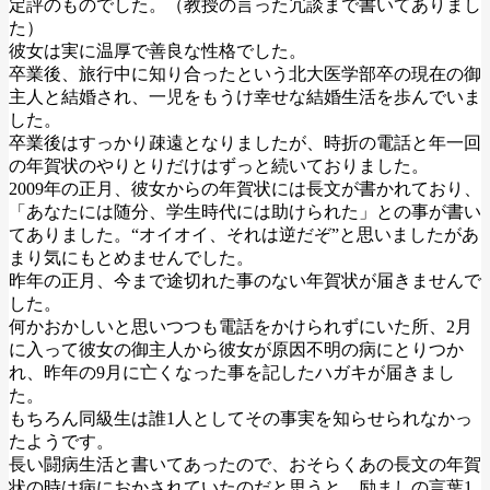
定評のものでした。（教授の言った冗談まで書いてありまし
た）
彼女は実に温厚で善良な性格でした。
卒業後、旅行中に知り合ったという北大医学部卒の現在の御
主人と結婚され、一児をもうけ幸せな結婚生活を歩んでいま
した。
卒業後はすっかり疎遠となりましたが、時折の電話と年一回
の年賀状のやりとりだけはずっと続いておりました。
2009年の正月、彼女からの年賀状には長文が書かれており、
「あなたには随分、学生時代には助けられた」との事が書い
てありました。“オイオイ、それは逆だぞ”と思いましたがあ
まり気にもとめませんでした。
昨年の正月、今まで途切れた事のない年賀状が届きませんで
した。
何かおかしいと思いつつも電話をかけられずにいた所、2月
に入って彼女の御主人から彼女が原因不明の病にとりつか
れ、昨年の9月に亡くなった事を記したハガキが届きまし
た。
もちろん同級生は誰1人としてその事実を知らせられなかっ
たようです。
長い闘病生活と書いてあったので、おそらくあの長文の年賀
状の時は病におかされていたのだと思うと、励ましの言葉1