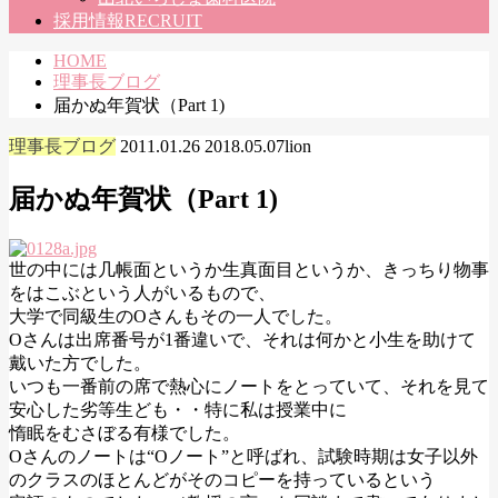
採用情報
RECRUIT
HOME
理事長ブログ
届かぬ年賀状（Part 1)
理事長ブログ
2011.01.26
2018.05.07
lion
届かぬ年賀状（Part 1)
世の中には几帳面というか生真面目というか、きっちり物事
をはこぶという人がいるもので、
大学で同級生のOさんもその一人でした。
Oさんは出席番号が1番違いで、それは何かと小生を助けて
戴いた方でした。
いつも一番前の席で熱心にノートをとっていて、それを見て
安心した劣等生ども・・特に私は授業中に
惰眠をむさぼる有様でした。
Oさんのノートは“Oノート”と呼ばれ、試験時期は女子以外
のクラスのほとんどがそのコピーを持っているという