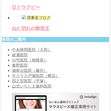
父とラグビー
理事長ブログ
ねた切れの救世主
各院のご案内
中央林間医院（大和）
綾瀬医院
16号医院（相模原）
秦野医院
湘南台医院（藤沢）
サクラス戸塚医院（横浜）
四之宮医院（平塚）
山北いちじま歯科医院