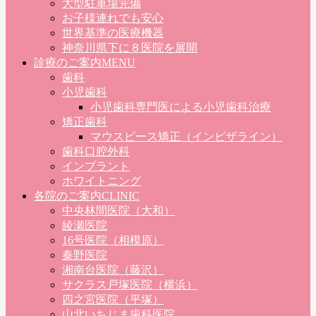
大型駐車場完備
お子様連れでも安心
世界基準の医療機器
神奈川県下に８医院を展開
診療のご案内
MENU
歯科
小児歯科
小児歯科専門医による小児歯科治療
矯正歯科
マウスピース矯正（インビザライン）
歯科口腔外科
インプラント
ホワイトニング
各院のご案内
CLINIC
中央林間医院（大和）
綾瀬医院
16号医院（相模原）
秦野医院
湘南台医院（藤沢）
サクラス戸塚医院（横浜）
四之宮医院（平塚）
山北いちじま歯科医院