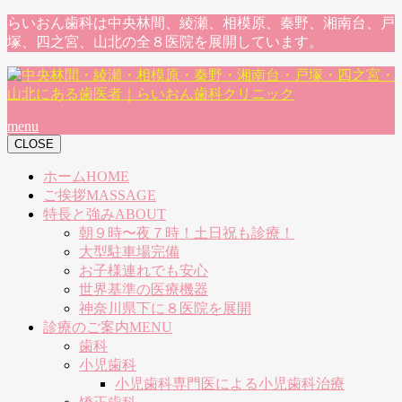
らいおん歯科は中央林間、綾瀬、相模原、秦野、湘南台、戸
塚、四之宮、山北の全８医院を展開しています。
menu
CLOSE
ホーム
HOME
ご挨拶
MASSAGE
特長と強み
ABOUT
朝９時〜夜７時！土日祝も診療！
大型駐車場完備
お子様連れでも安心
世界基準の医療機器
神奈川県下に８医院を展開
診療のご案内
MENU
歯科
小児歯科
小児歯科専門医による小児歯科治療