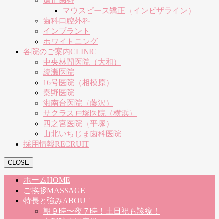
矯正歯科
マウスピース矯正（インビザライン）
歯科口腔外科
インプラント
ホワイトニング
各院のご案内
CLINIC
中央林間医院（大和）
綾瀬医院
16号医院（相模原）
秦野医院
湘南台医院（藤沢）
サクラス戸塚医院（横浜）
四之宮医院（平塚）
山北いちじま歯科医院
採用情報
RECRUIT
CLOSE
ホーム
HOME
ご挨拶
MASSAGE
特長と強み
ABOUT
朝９時〜夜７時！土日祝も診療！