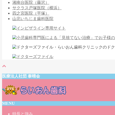
湘南台医院（藤沢）
サクラス戸塚医院（横浜）
四之宮医院（平塚）
山北いちじま歯科医院
医療法人社団 泰晴会
MENU
特長と強み