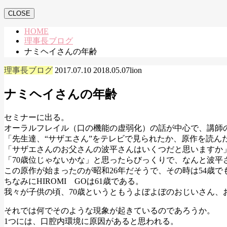
CLOSE
HOME
理事長ブログ
ナミヘイさんの年齢
理事長ブログ
2017.07.10
2018.05.07
lion
ナミヘイさんの年齢
セミナーに出る。
オーラルフレイル（口の機能の虚弱化）の話が中心で、講師
「先生達、“サザエさん”をテレビで見られたか、原作を読ん
「サザエさんのお父さんの波平さんはいくつだと思いますか
「70歳位じゃないかな」と思ったらびっくりで、なんと波平さ
この原作が始まったのが昭和26年だそうで、その時は54歳
ちなみにHIROMI GOは61歳である。
我々が子供の頃、70歳というともうよぼよぼのおじいさん、
それでは何でそのような現象が起きているのであろうか。
1つには、口腔内環境に原因があると思われる。