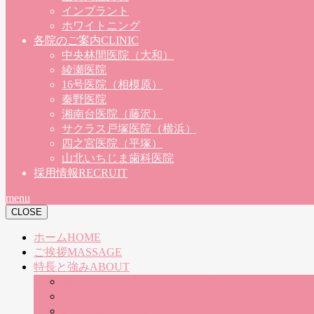
インプラント
ホワイトニング
各院のご案内
CLINIC
中央林間医院（大和）
綾瀬医院
16号医院（相模原）
秦野医院
湘南台医院（藤沢）
サクラス戸塚医院（横浜）
四之宮医院（平塚）
山北いちじま歯科医院
採用情報
RECRUIT
menu
CLOSE
ホーム
HOME
ご挨拶
MASSAGE
特長と強み
ABOUT
朝９時〜夜７時！土日祝も診療！
大型駐車場完備
お子様連れでも安心