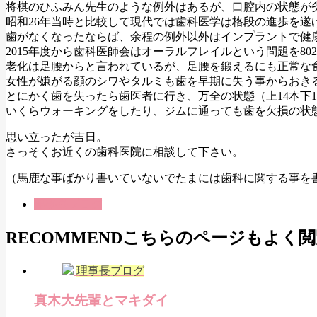
将棋のひふみん先生のような例外はあるが、口腔内の状態が
昭和26年当時と比較して現代では歯科医学は格段の進歩を遂
歯がなくなったならば、余程の例外以外はインプラントで健
2015年度から歯科医師会はオーラルフレイルという問題を80
老化は足腰からと言われているが、足腰を鍛えるにも正常な
女性が嫌がる顔のシワやタルミも歯を早期に失う事からおき
とにかく歯を失ったら歯医者に行き、万全の状態（上14本下
いくらウォーキングをしたり、ジムに通っても歯を欠損の状
思い立ったが吉日。
さっそくお近くの歯科医院に相談して下さい。
（馬鹿な事ばかり書いていないでたまには歯科に関する事を
理事長ブログ
RECOMMEND
こちらのページもよく閲
理事長ブログ
真木大先輩とマキダイ