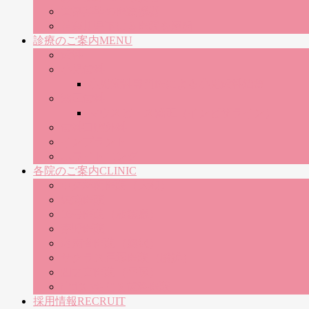
世界基準の医療機器
神奈川県下に８医院を展開
診療のご案内
MENU
歯科
小児歯科
小児歯科専門医による小児歯科治療
矯正歯科
マウスピース矯正（インビザライン）
歯科口腔外科
インプラント
ホワイトニング
各院のご案内
CLINIC
中央林間医院（大和）
綾瀬医院
16号医院（相模原）
秦野医院
湘南台医院（藤沢）
サクラス戸塚医院（横浜）
四之宮医院（平塚）
山北いちじま歯科医院
採用情報
RECRUIT