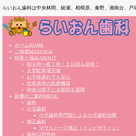
らいおん歯科は中央林間、綾瀬、相模原、秦野、湘南台、戸
ホーム
HOME
ご挨拶
MASSAGE
特長と強み
ABOUT
朝９時〜夜７時！土日祝も診療！
大型駐車場完備
お子様連れでも安心
世界基準の医療機器
神奈川県下に８医院を展開
診療のご案内
MENU
歯科
小児歯科
小児歯科専門医による小児歯科治療
矯正歯科
マウスピース矯正（インビザライン）
歯科口腔外科